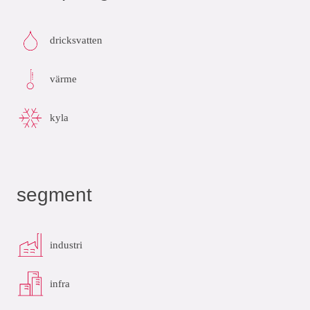
dricksvatten
värme
kyla
segment
industri
infra