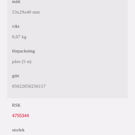
mått
53x29x40 mm
vikt
0,07 kg
förpackning
påse (5 st)
gtin
05022050256157
RSK
4755344
storlek