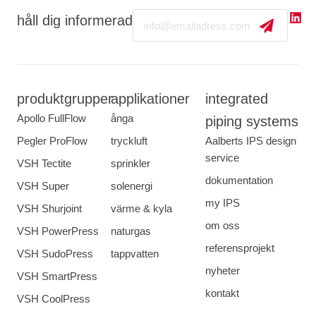
Email
håll dig informerad
produktgrupper
applikationer
integrated
Apollo FullFlow
ånga
piping systems
Pegler ProFlow
tryckluft
Aalberts IPS design
service
VSH Tectite
sprinkler
dokumentation
VSH Super
solenergi
my IPS
VSH Shurjoint
värme & kyla
om oss
VSH PowerPress
naturgas
referensprojekt
VSH SudoPress
tappvatten
nyheter
VSH SmartPress
kontakt
VSH CoolPress