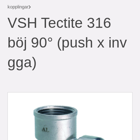
kopplingar
VSH Tectite 316
böj 90° (push x inv
gga)