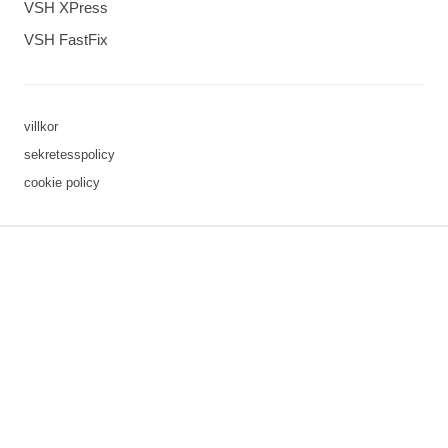
VSH XPress
VSH FastFix
villkor
sekretesspolicy
cookie policy
3 downloads geselecteerd
spara