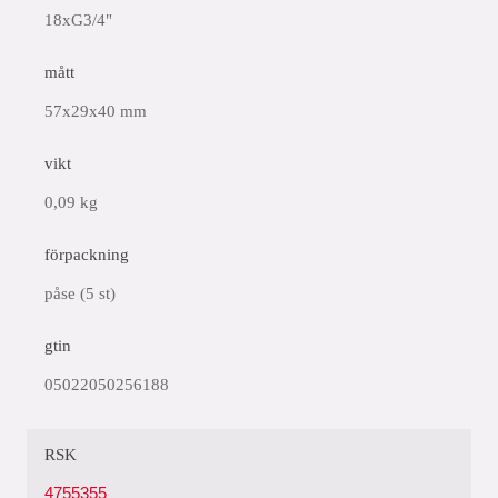
18xG3/4"
mått
57x29x40 mm
vikt
0,09 kg
förpackning
påse (5 st)
gtin
05022050256188
RSK
4755355