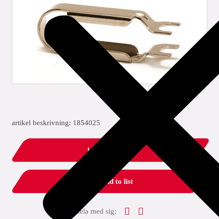
artikel beskrivning: 1854025
ladda ner PDF
add to list
dela med sig: