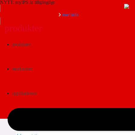
NYTT: myIPS är tillgängligt
mer info
produkter
Sök
produkter
marknader
applikationer
dokumentation