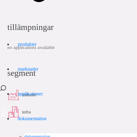
tillämpningar
produkter
no applications available
marknader
segment
applikationer
industri
infra
dokumentation
dokumentation