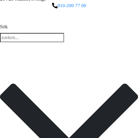
010-200 77 00
3 downloads geselecteerd
Sök
ladda ner
e-post
spara