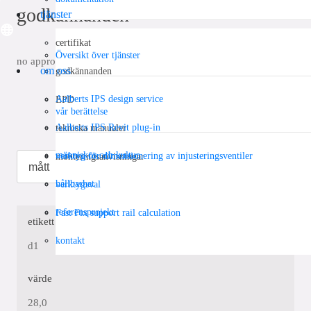
godkännanden
tjänster
certifikat
Översikt över tjänster
no approvals available
om oss
godkännanden
Aalberts IPS design service
EPD
vår berättelse
Aalberts IPS Revit plug-in
tekniska manualer
människor och kultur
verktyg för dimensionering av injusteringsventiler
monteringsanvisningar
hållbarhet
verktygsval
referensprojekt
Fast Fix support rail calculation
etikett
kontakt
d1
värde
28,0