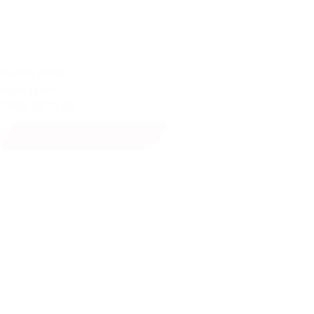
Hanna Döös
säljsupport
0702-25 71 69
skicka meddelande