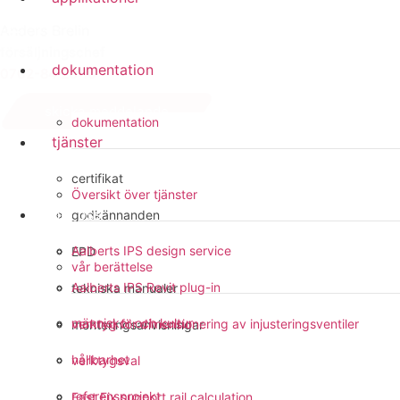
Anders Brelin
försäljningschef
dokumentation
0702-84 26 16
skicka meddelande
dokumentation
tjänster
certifikat
Översikt över tjänster
om oss
godkännanden
Aalberts IPS design service
EPD
vår berättelse
Aalberts IPS Revit plug-in
tekniska manualer
människor och kultur
verktyg för dimensionering av injusteringsventiler
monteringsanvisningar
hållbarhet
verktygsval
referensprojekt
Fast Fix support rail calculation