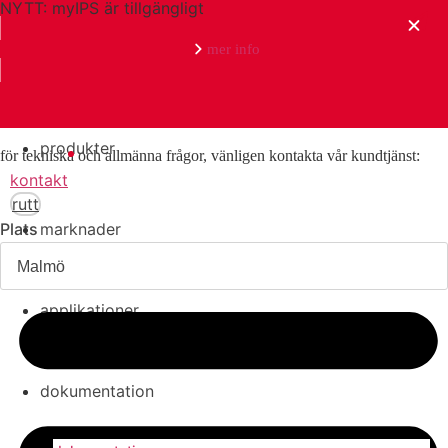
NYTT: myIPS är tillgängligt
mer info
kontakt
produkter
för tekniska och allmänna frågor, vänligen kontakta vår kundtjänst:
stäng
kontakt
rutt
Plats
marknader
applikationer
Kristianstadsgatan 16
dokumentation
214 23 Malmö