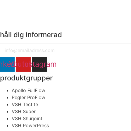
håll dig informerad
Email
nkedin
Youtube
Instagram
Johan Mårtensson
Nordisk försäljningschef VSH Shurjoint
produktgrupper
0703-89 59 09
Apollo FullFlow
skicka meddelande
Pegler ProFlow
VSH Tectite
VSH Super
VSH Shurjoint
VSH PowerPress