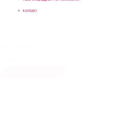
kontakt
Benny Andgrim
regionsäljare
0768-90 00 11
skicka meddelande