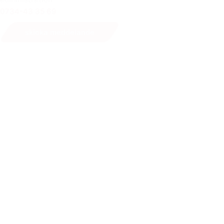
0734-43 35 69
skicka meddelande