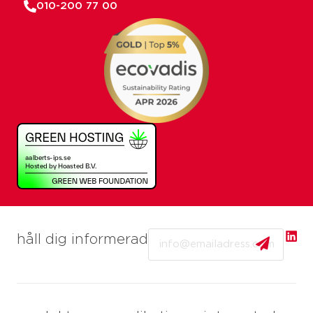
010-200 77 00
Email
håll dig informerad