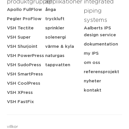
produktgrupper
applikationer
integrated
Apollo FullFlow
ånga
piping
Pegler ProFlow
tryckluft
systems
VSH Tectite
sprinkler
Aalberts IPS
design service
VSH Super
solenergi
dokumentation
VSH Shurjoint
värme & kyla
my IPS
VSH PowerPress
naturgas
om oss
VSH SudoPress
tappvatten
referensprojekt
VSH SmartPress
nyheter
VSH CoolPress
kontakt
VSH XPress
VSH FastFix
villkor