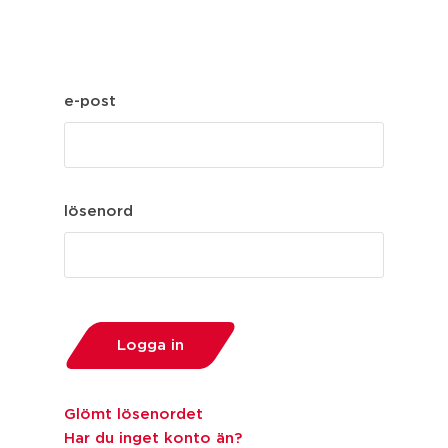
användarnamn
registrera
mina produkter
e-post
lösenord
Logga in
Glömt lösenordet
Har du inget konto än?