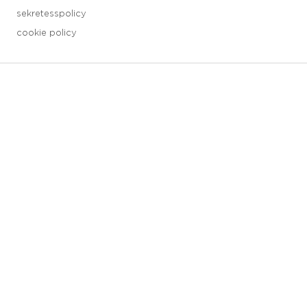
sekretesspolicy
cookie policy
3 downloads selected