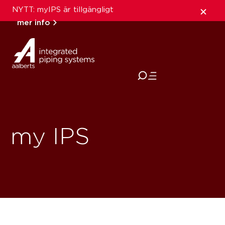
NYTT: myIPS är tillgängligt
mer info
stäng
my IPS