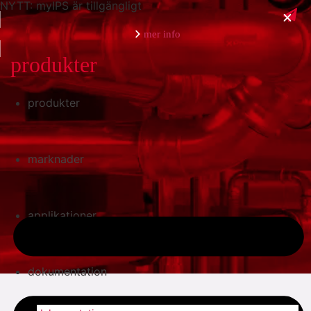
NYTT: myIPS är tillgängligt
mer info
produkter
produkter
stäng
marknader
applikationer
dokumentation