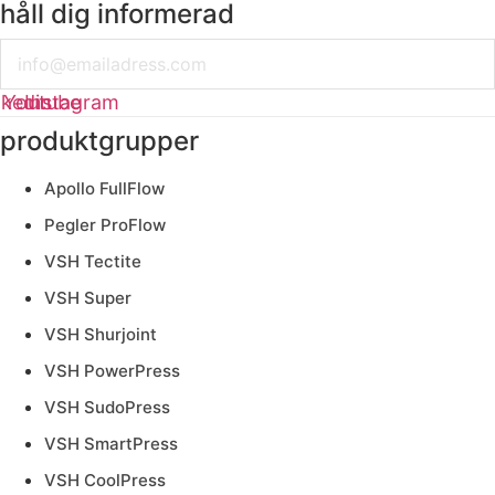
håll dig informerad
Email
nkedin
Youtube
Instagram
produktgrupper
Apollo FullFlow
Pegler ProFlow
VSH Tectite
VSH Super
VSH Shurjoint
VSH PowerPress
VSH SudoPress
VSH SmartPress
VSH CoolPress