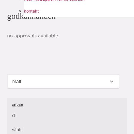
kontakt
godkännanden
no approvals available
etikett
d1
värde