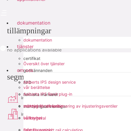
dokumentation
tillämpningar
dokumentation
tjänster
no applications available
certifikat
Översikt över tjänster
om oss
godkännanden
segment
Aalberts IPS design service
EPD
vår berättelse
Aalberts IPS Revit plug-in
tekniska manualer
industri
människor och kultur
verktyg för dimensionering av injusteringsventiler
monteringsanvisningar
infra
hållbarhet
verktygsval
referensprojekt
Fast Fix support rail calculation