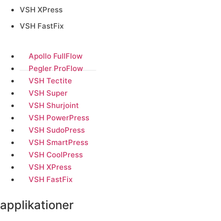
VSH XPress
VSH FastFix
Apollo FullFlow
Pegler ProFlow
VSH Tectite
VSH Super
VSH Shurjoint
VSH PowerPress
VSH SudoPress
VSH SmartPress
VSH CoolPress
VSH XPress
VSH FastFix
applikationer