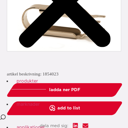
artikel beskrivning: 1854023
produkter
ladda ner PDF
marknader
add to list
dela med sig:
applikationer