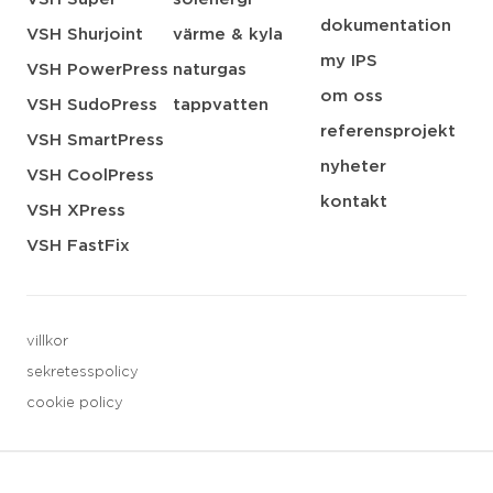
dokumentation
VSH Shurjoint
värme & kyla
my IPS
VSH PowerPress
naturgas
om oss
VSH SudoPress
tappvatten
referensprojekt
VSH SmartPress
nyheter
VSH CoolPress
kontakt
VSH XPress
VSH FastFix
villkor
sekretesspolicy
cookie policy
3 downloads geselecteerd