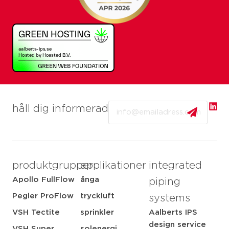
Email
håll dig informerad
produktgrupper
applikationer
integrated
Apollo FullFlow
ånga
piping
Pegler ProFlow
tryckluft
systems
VSH Tectite
sprinkler
Aalberts IPS
design service
VSH Super
solenergi