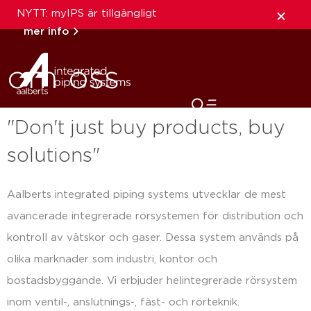
NYTT: myIPS är tillgängligt
mer info
om oss
stäng
"Don't just buy products, buy
solutions"
Aalberts integrated piping systems utvecklar de mest
avancerade integrerade rörsystemen för distribution och
kontroll av vätskor och gaser. Dessa system används på
olika marknader som industri, kontor och
bostadsbyggande. Vi erbjuder helintegrerade rörsystem
inom ventil-, anslutnings-, fäst- och rörteknik.