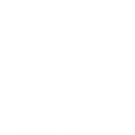
VSH Shurjoint är ett högkvalitativt spårat rörsystem som sparar
avsevärd installationstid jämfört med svetsning och montering.
Det är mindre arbetsintensivt, säkrare, renare och
designservicen levererar konsekvent kvalitet.
produkter
info
VSH PowerPress
VSH PowerPress är ett komplett pressrörssystem med vilket du
kan installera kompletta värme-, kyl-, naturgas-, trycklufts- och
sprinklersystem med tjockväggiga rör.