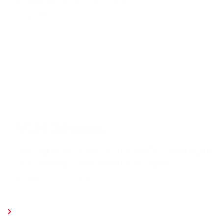
produkter
info
VSH XPress
Det kompletta M-profilrörsystemet VSH XPress är ett komplett
rörsystem som passar för alla tänkbara tillämpningar.
produkter
info
alla produktgrupper