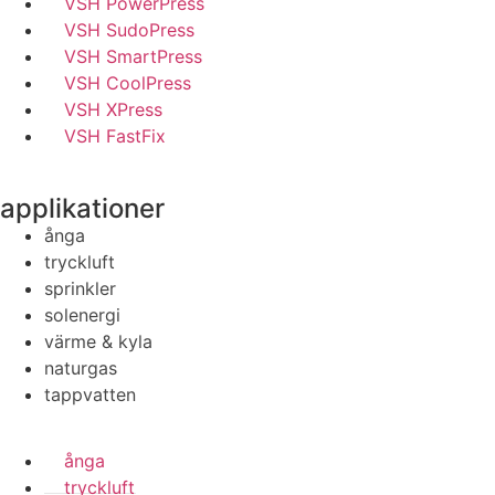
VSH PowerPress
VSH SudoPress
VSH SmartPress
VSH CoolPress
VSH XPress
VSH FastFix
applikationer
ånga
tryckluft
sprinkler
solenergi
värme & kyla
naturgas
tappvatten
ånga
tryckluft