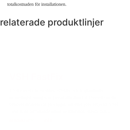
totalkostnaden för installationen.
relaterade produktlinjer
VSH FastFix
VSH FastFix är en säker, effektiv och högkvalitativ
monteringslösning som passar alla dina rör. Oavsett om du
behöver montera rör på väggar, tak eller golv erbjuder VSH
FastFix ett omfattande utbud av klämmor, skenor och...
produkter
info