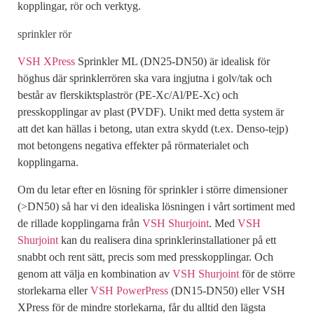
kopplingar, rör och verktyg.
sprinkler rör
VSH XPress
Sprinkler ML (DN25-DN50) är idealisk för
höghus där sprinklerrören ska vara ingjutna i golv/tak och
består av flerskiktsplaströr (PE-Xc/Al/PE-Xc) och
presskopplingar av plast (PVDF). Unikt med detta system är
att det kan hällas i betong, utan extra skydd (t.ex. Denso-tejp)
mot betongens negativa effekter på rörmaterialet och
kopplingarna.
Om du letar efter en lösning för sprinkler i större dimensioner
(>DN50) så har vi den idealiska lösningen i vårt sortiment med
de rillade kopplingarna från
VSH Shurjoint
. Med
VSH
Shurjoint
kan du realisera dina sprinklerinstallationer på ett
snabbt och rent sätt, precis som med presskopplingar. Och
genom att välja en kombination av
VSH Shurjoint
för de större
storlekarna eller
VSH PowerPress
(DN15-DN50) eller VSH
XPress för de mindre storlekarna, får du alltid den lägsta