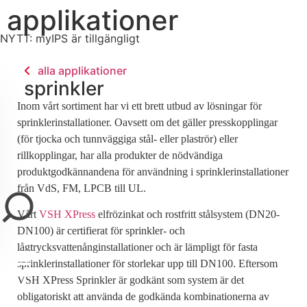
applikationer
NYTT: myIPS är tillgängligt
mer info
alla applikationer
sprinkler
Inom vårt sortiment har vi ett brett utbud av lösningar för
sprinklerinstallationer. Oavsett om det gäller presskopplingar
(för tjocka och tunnväggiga stål- eller plaströr) eller
rillkopplingar, har alla produkter de nödvändiga
stäng
produktgodkännandena för användning i sprinklerinstallationer
från VdS, FM, LPCB till UL.
Vårt
VSH XPress
elfrözinkat och rostfritt stålsystem (DN20-
DN100) är certifierat för sprinkler- och
lågtrycksvattenånginstallationer och är lämpligt för fasta
sprinklerinstallationer för storlekar upp till DN100. Eftersom
VSH XPress Sprinkler är godkänt som system är det
obligatoriskt att använda de godkända kombinationerna av