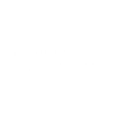
Apollo FullFlow
Pegler FullFlow-produktserien består av en välkänd serie
kulventiler i kolstål och rostfritt stål.
produkter
info