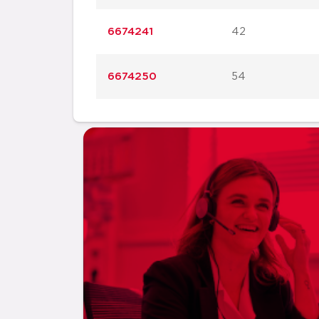
6674241
42
6674250
54