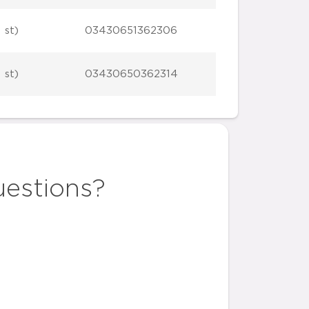
 st)
03430651362306
 st)
03430650362314
uestions?