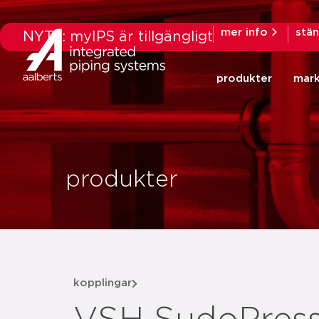
mer info
stä
NYTT: myIPS är tillgängligt
produkter
mar
produkter
kopplingar