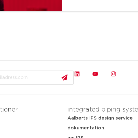
tioner
integrated piping syst
Aalberts IPS design service
dokumentation
my IPS