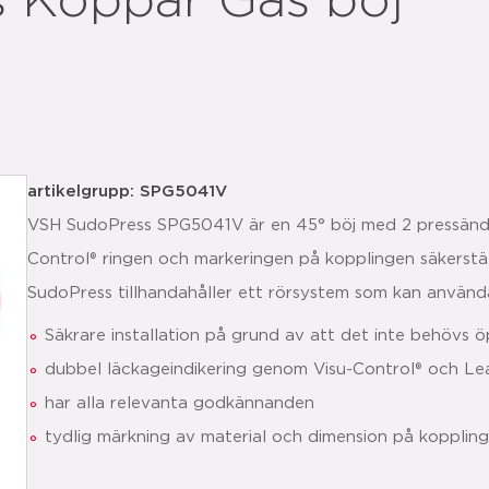
 Koppar Gas böj
artikelgrupp: SPG5041V
VSH SudoPress SPG5041V är en 45° böj med 2 pressändar,
Control® ringen och markeringen på kopplingen säkerställ
SudoPress tillhandahåller ett rörsystem som kan användas
Säkrare installation på grund av att det inte behövs 
dubbel läckageindikering genom Visu-Control® och Le
har alla relevanta godkännanden
tydlig märkning av material och dimension på kopplin