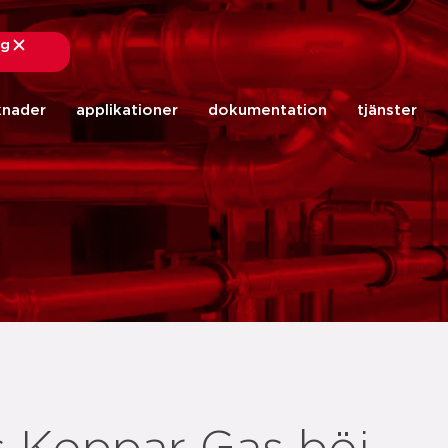
ng
stäng
knader
applikationer
dokumentation
tjänster