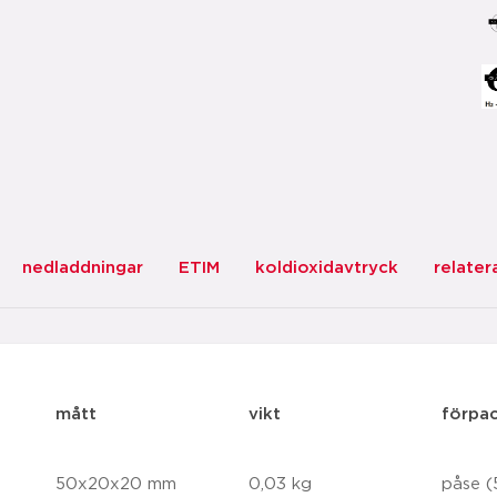
nedladdningar
ETIM
koldioxidavtryck
relater
mått
vikt
förpa
50x20x20 mm
0,03 kg
påse (