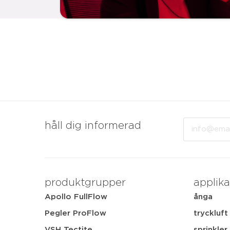
Email
håll dig informerad
produktgrupper
applika
Apollo FullFlow
ånga
Pegler ProFlow
tryckluft
VSH Tectite
sprinkler