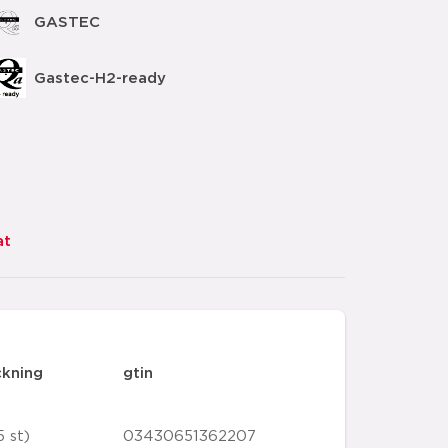
GASTEC
Gastec-H2-ready
at
ckning
gtin
5 st)
03430651362207