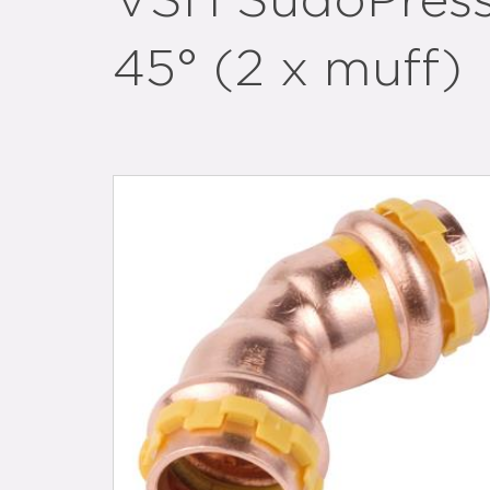
VSH SudoPress
45° (2 x muff)