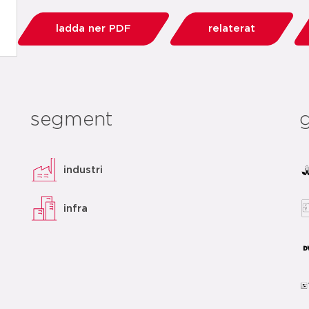
ladda ner PDF
relaterat
segment
industri
infra