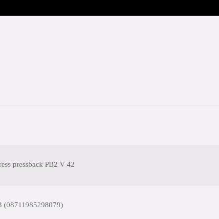
ess pressback PB2 V 42
3 (08711985298079)