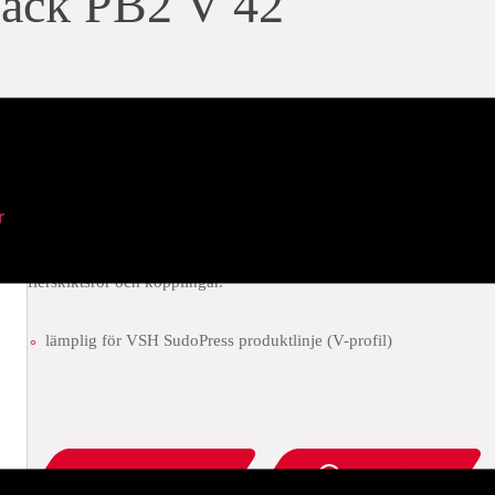
back PB2 V 42
artikel beskrivning: 6580123
Novopress P5990V är PB2 V-profil pressbackar och slingor, lämpl
lämpliga för olika typer av användningsområden och material. Med
r
kvalitets- och täta röranslutningar, oavsett om de är gjorda av rostfri
flerskiktsrör och kopplingar.
lämplig för VSH SudoPress produktlinje (V-profil)
ladda ner PDF
add to list