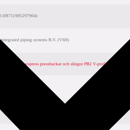
3 (08711985297904)
 integrated piping systems B.V. (VSH)
P5990V - Novopress pressbackar och slingor PB2 V-profil