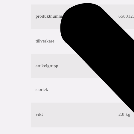
produktnummer med gtin
658012
tillverkare
Aalberts
artikelgrupp
P5990V 
storlek
V42
vikt
2,8 kg