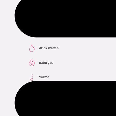
tillämpningar
dricksvatten
naturgas
värme
kyla
tryckluft