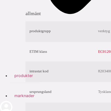
allmänt
produktgrupp
verktyg 
ETIM klass
EC012046
intrastat kod
820340
produkter
ursprungsland
Tysklan
marknader