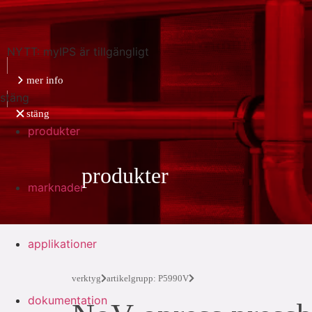
NYTT: myIPS är tillgängligt
mer info
stäng
stäng
produkter
produkter
marknader
applikationer
verktyg
artikelgrupp: P5990V
dokumentation