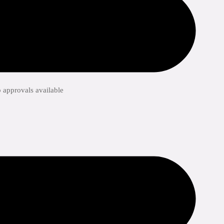
odkännanden
 approvals available