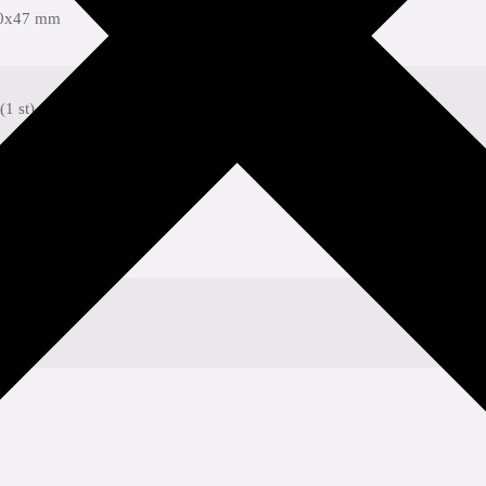
0x47 mm
(1 st)