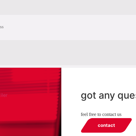
ss
got any que
iler
feel free to contact us
contact