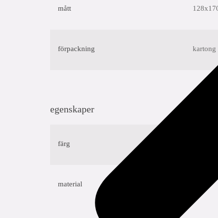
mått
128x17
förpackning
kartong 
egenskaper
färg
svart
material
stål