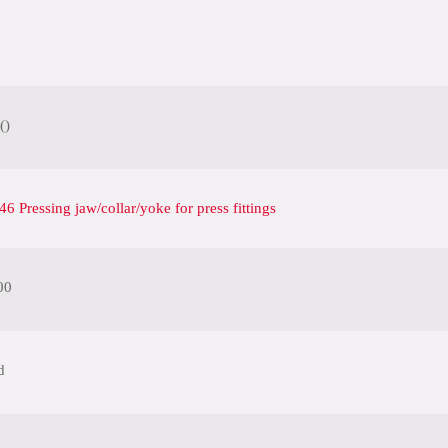
()
 Pressing jaw/collar/yoke for press fittings
00
d