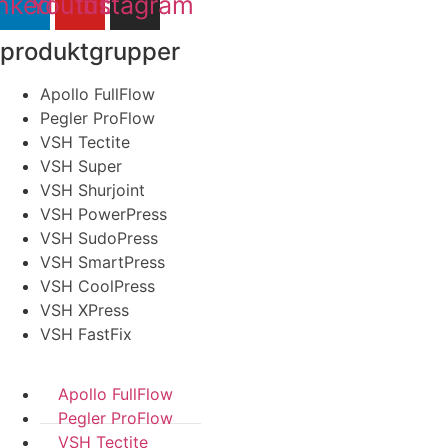
nkedin
Youtube
Instagram
produktgrupper
Apollo FullFlow
Pegler ProFlow
VSH Tectite
VSH Super
VSH Shurjoint
VSH PowerPress
VSH SudoPress
VSH SmartPress
VSH CoolPress
VSH XPress
VSH FastFix
Apollo FullFlow
Pegler ProFlow
VSH Tectite