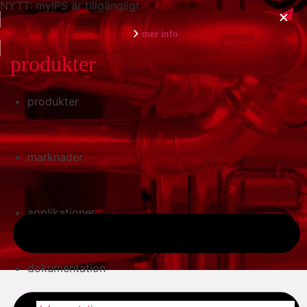
NYTT: myIPS är tillgängligt
mer info
produkter
produkter
stäng
marknader
applikationer
dokumentation