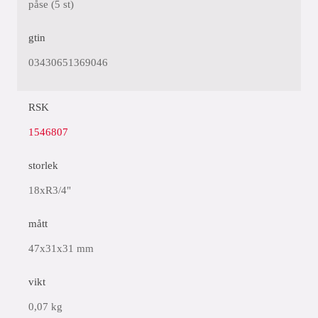
påse (5 st)
gtin
03430651369046
RSK
1546807
storlek
18xR3/4"
mått
47x31x31 mm
vikt
0,07 kg