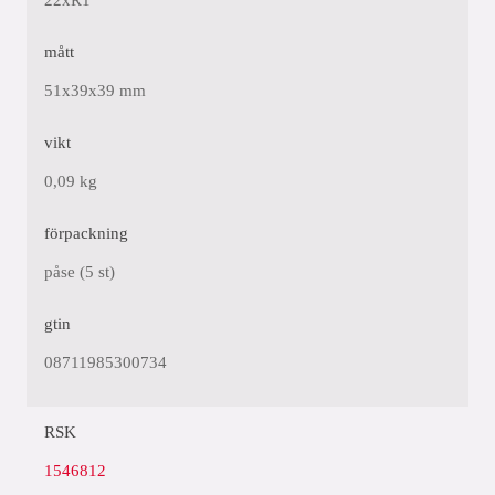
22xR1"
mått
51x39x39 mm
vikt
0,09 kg
förpackning
påse (5 st)
gtin
08711985300734
RSK
1546812