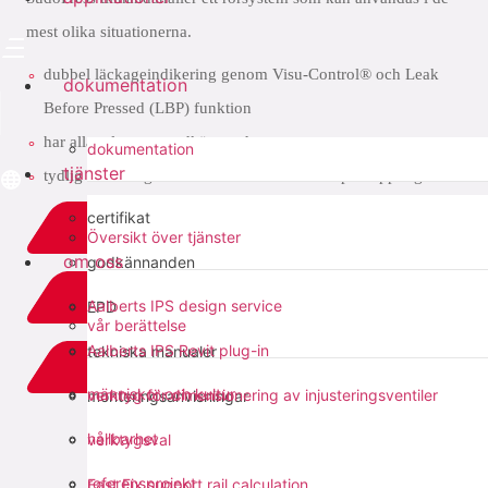
mest olika situationerna.
dubbel läckageindikering genom Visu-Control® och Leak
dokumentation
Before Pressed (LBP) funktion
har alla relevanta godkännanden
dokumentation
tjänster
tydlig märkning av material och dimension på kopplingen
certifikat
ladda ner PDF
Översikt över tjänster
om oss
godkännanden
relaterat
Aalberts IPS design service
EPD
vår berättelse
Aalberts IPS Revit plug-in
tekniska manualer
add to list
människor och kultur
verktyg för dimensionering av injusteringsventiler
monteringsanvisningar
dela med sig:
hållbarhet
verktygsval
referensprojekt
Fast Fix support rail calculation