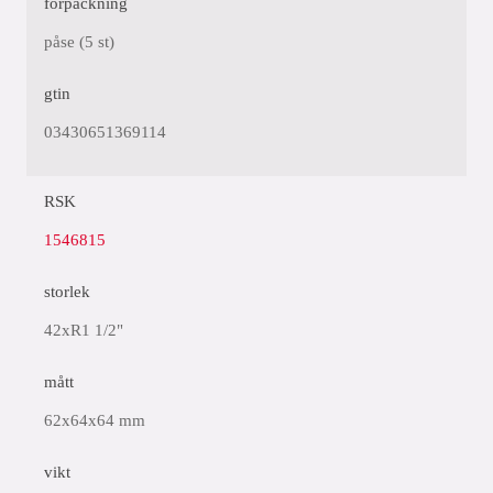
förpackning
påse (5 st)
gtin
03430651369114
RSK
1546815
storlek
42xR1 1/2"
mått
62x64x64 mm
vikt