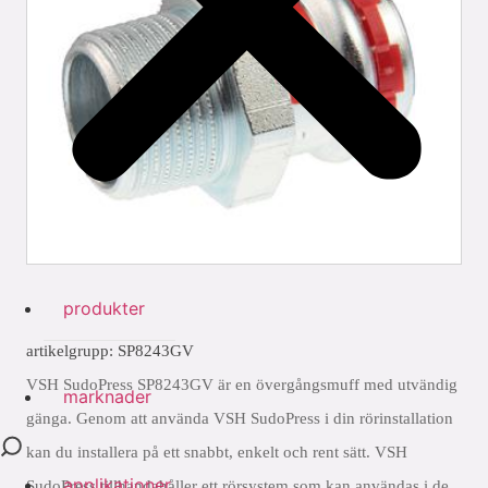
produkter
artikelgrupp: SP8243GV
VSH SudoPress SP8243GV är en övergångsmuff med utvändig
marknader
gänga. Genom att använda VSH SudoPress i din rörinstallation
kan du installera på ett snabbt, enkelt och rent sätt. VSH
applikationer
SudoPress tillhandahåller ett rörsystem som kan användas i de