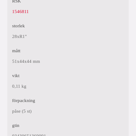
RSK
1546811
storlek
28xR1"
mått
51x44x44 mm
vikt
0,11 kg
förpackning
påse (5 st)
gtin