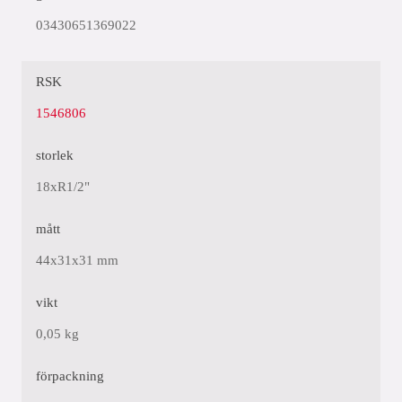
03430651369022
RSK
1546806
storlek
18xR1/2"
mått
44x31x31 mm
vikt
0,05 kg
förpackning