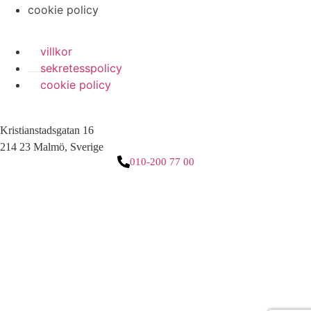
cookie policy
villkor
sekretesspolicy
cookie policy
Kristianstadsgatan 16
214 23 Malmö, Sverige
010-200 77 00
3 downloads geselecteerd
ladda ner
e-post
spara