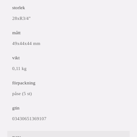
storlek
28xR3/4"
mått
49x44x44 mm
vikt
0,11 kg
förpackning
påse (5 st)
gtin
03430651369107