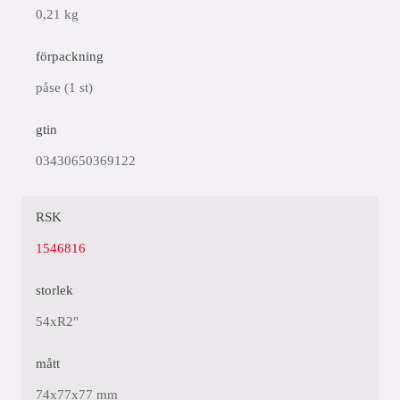
0,21 kg
förpackning
påse (1 st)
gtin
03430650369122
RSK
1546816
storlek
54xR2"
mått
74x77x77 mm