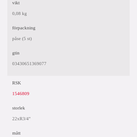
vikt
0,08 kg
förpackning
påse (5 st)
gtin
03430651369077
RSK
1546809
storlek
22xR3/4"
mått