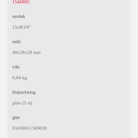
1546805
storlek
15xR3/8"
mått
40x28x28 mm
vikt
0,04 kg
förpackning
påse (5 st)
gtin
03430651369039