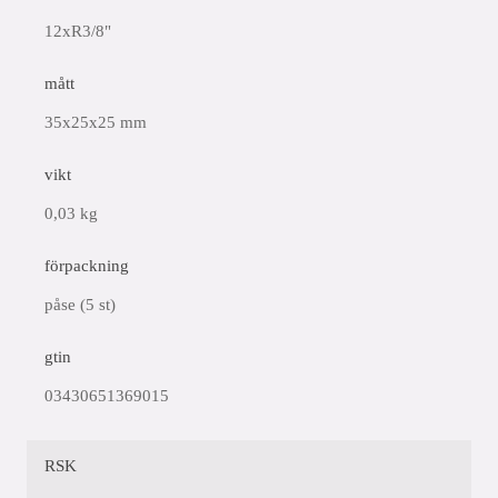
12xR3/8"
mått
35x25x25 mm
vikt
0,03 kg
förpackning
påse (5 st)
gtin
03430651369015
RSK