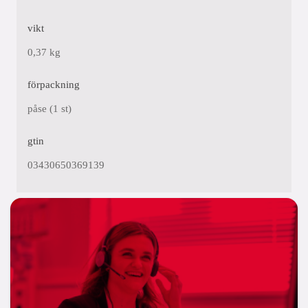
vikt
0,37 kg
förpackning
påse (1 st)
gtin
03430650369139