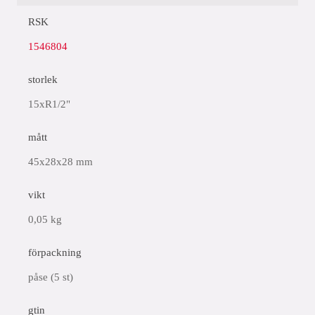
RSK
1546804
storlek
15xR1/2"
mått
45x28x28 mm
vikt
0,05 kg
förpackning
påse (5 st)
gtin