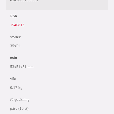
03430651369091
RSK
1546813
storlek
35xR1
mått
53x51x51 mm
vikt
0,17 kg
förpackning
påse (10 st)