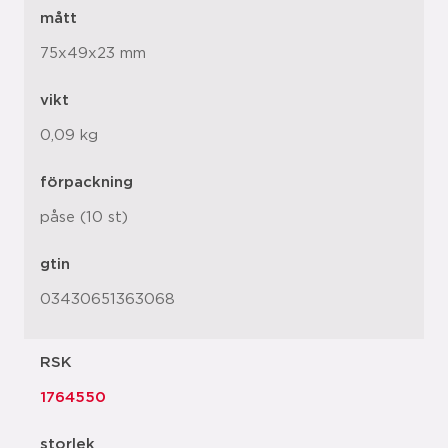
mått
75x49x23 mm
vikt
0,09 kg
förpackning
påse (10 st)
gtin
03430651363068
RSK
1764550
storlek