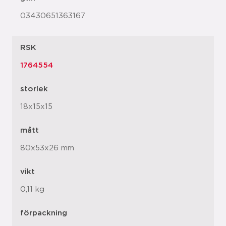
03430651363167
RSK
1764554
storlek
18x15x15
mått
80x53x26 mm
vikt
0,11 kg
förpackning