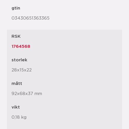
gtin
03430651363365
RSK
1764568
storlek
28x15x22
mått
92x68x37 mm
vikt
0,18 kg