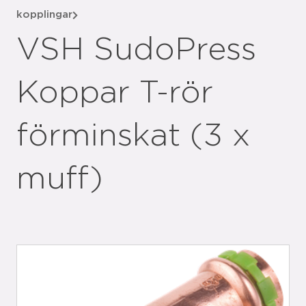
kopplingar
VSH SudoPress
Koppar T-rör
förminskat (3 x
muff)