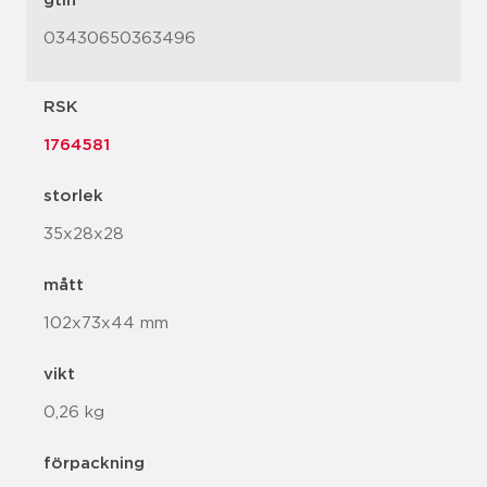
gtin
03430650363496
RSK
1764581
storlek
35x28x28
mått
102x73x44 mm
vikt
0,26 kg
förpackning