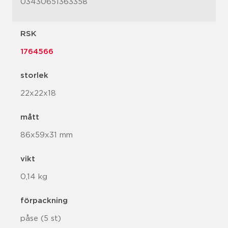
03430651363358
RSK
1764566
storlek
22x22x18
mått
86x59x31 mm
vikt
0,14 kg
förpackning
påse (5 st)