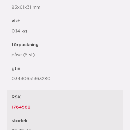
83x61x31 mm
vikt
0,14 kg
förpackning
påse (5 st)
gtin
03430651363280
RSK
1764562
storlek