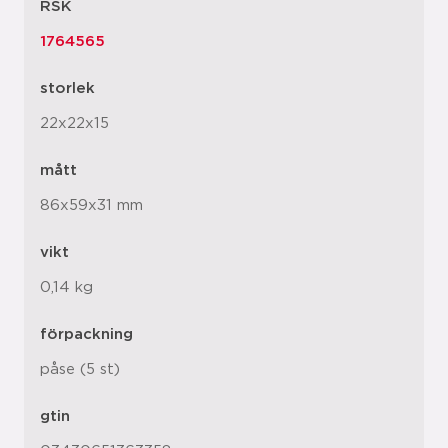
RSK
1764565
storlek
22x22x15
mått
86x59x31 mm
vikt
0,14 kg
förpackning
påse (5 st)
gtin