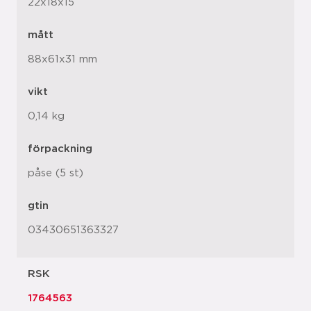
22x18x15
mått
88x61x31 mm
vikt
0,14 kg
förpackning
påse (5 st)
gtin
03430651363327
RSK
1764563