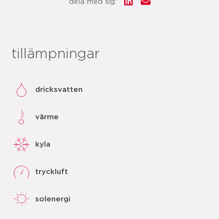
dela med sig:
tillämpningar
dricksvatten
värme
kyla
tryckluft
solenergi