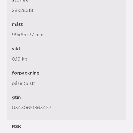
storlek
28x28x18
mått
99x65x37 mm
vikt
0,19 kg
förpackning
påse (5 st)
gtin
03430651363457
RSK