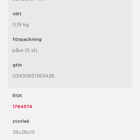
vikt
0,19 kg
förpackning
påse (5 st)
gtin
03430651363426
RSK
1764574
storlek
28x28x15