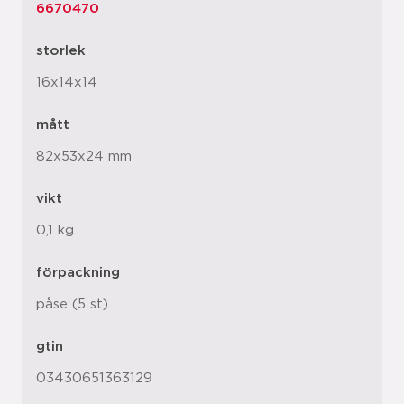
6670470
storlek
16x14x14
mått
82x53x24 mm
vikt
0,1 kg
förpackning
påse (5 st)
gtin
03430651363129