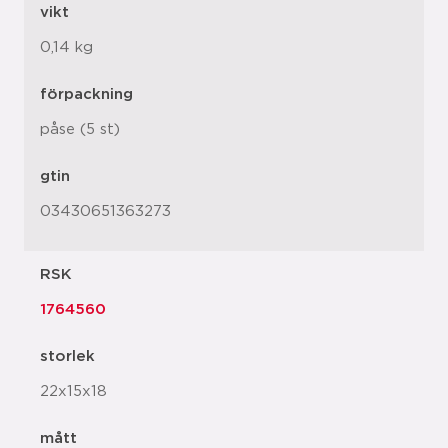
vikt
0,14 kg
förpackning
påse (5 st)
gtin
03430651363273
RSK
1764560
storlek
22x15x18
mått