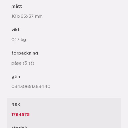
mått
101x65x37 mm
vikt
0,17 kg
förpackning
påse (5 st)
gtin
03430651363440
RSK
1764575