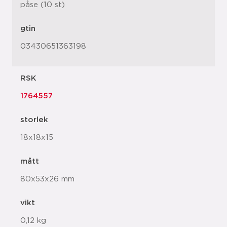
påse (10 st)
gtin
03430651363198
RSK
1764557
storlek
18x18x15
mått
80x53x26 mm
vikt
0,12 kg