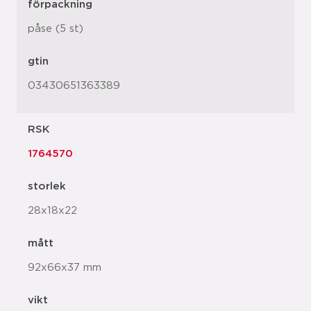
förpackning
påse (5 st)
gtin
03430651363389
RSK
1764570
storlek
28x18x22
mått
92x66x37 mm
vikt