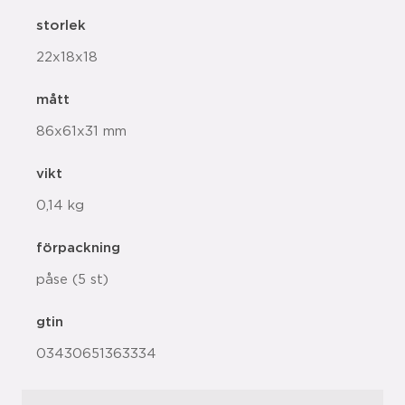
storlek
22x18x18
mått
86x61x31 mm
vikt
0,14 kg
förpackning
påse (5 st)
gtin
03430651363334