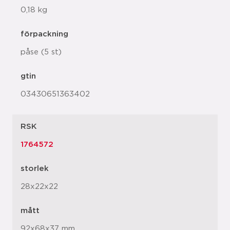
0,18 kg
förpackning
påse (5 st)
gtin
03430651363402
RSK
1764572
storlek
28x22x22
mått
92x68x37 mm