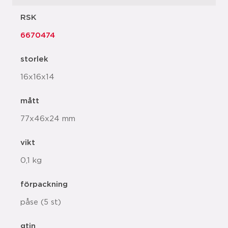
RSK
6670474
storlek
16x16x14
mått
77x46x24 mm
vikt
0,1 kg
förpackning
påse (5 st)
gtin