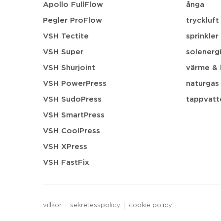
Apollo FullFlow
ånga
Pegler ProFlow
tryckluft
VSH Tectite
sprinkler
VSH Super
solenerg
VSH Shurjoint
värme & 
VSH PowerPress
naturgas
VSH SudoPress
tappvatt
VSH SmartPress
VSH CoolPress
VSH XPress
VSH FastFix
villkor
sekretesspolicy
cookie policy