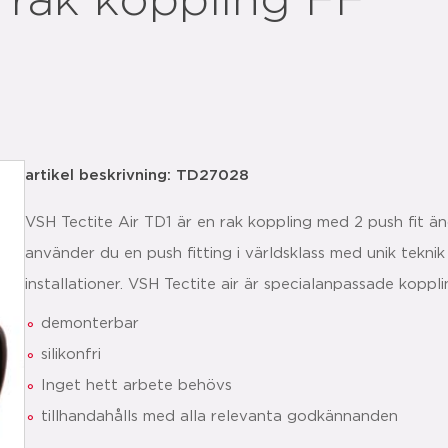
 rak koppling FF
artikel beskrivning: TD27028
VSH Tectite Air TD1 är en rak koppling med 2 push fit ä
använder du en push fitting i världsklass med unik tekn
installationer. VSH Tectite air är specialanpassade koppl
demonterbar
silikonfri
Inget hett arbete behövs
tillhandahålls med alla relevanta godkännanden