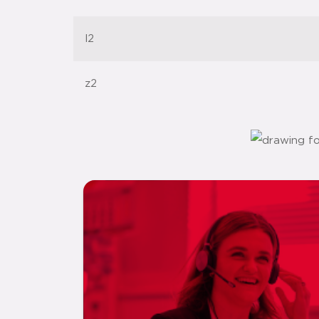
l2
z2