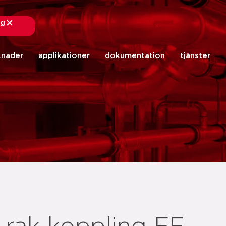
ng
stäng
knader
applikationer
dokumentation
tjänster