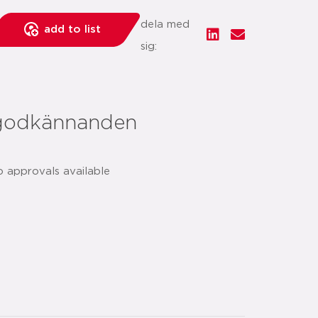
dela med
add to list
sig:
godkännanden
o approvals available