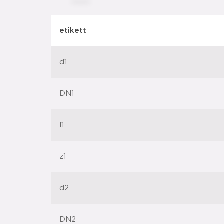
etikett
d1
DN1
l1
z1
d2
DN2