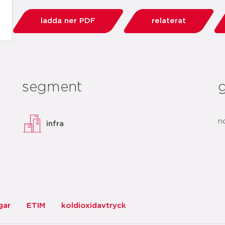
ladda ner PDF
relaterat
segment
n
infra
gar
ETIM
koldioxidavtryck