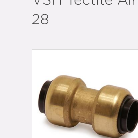
VSH Tectite Air
28