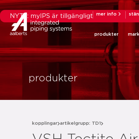
mer info
stä
NYTT: myIPS är tillgängligt
produkter
mar
produkter
kopplingar
artikelgrupp: TD1