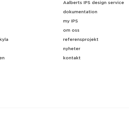
Aalberts IPS design service
dokumentation
my IPS
i
om oss
kyla
referensprojekt
nyheter
en
kontakt