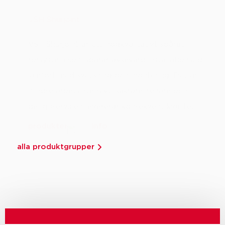
VSH Shurjoint
VSH Shurjoint är ett högkvalitativt spårat
rörsystem som sparar avsevärd installationstid
jämfört med svetsning och montering. Det är
mindre arbetsintensivt, säkrare, renare och
designservicen levererar konsekvent kvalitet.
produkter
info
alla produktgrupper