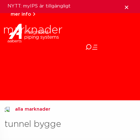
NYTT: myIPS är tillgängligt
mer info
marknader
stäng
alla marknader
tunnel bygge