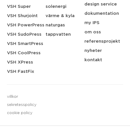
design service
VSH Super
solenergi
dokumentation
VSH Shurjoint
värme & kyla
my IPS
VSH PowerPress
naturgas
om oss
VSH SudoPress
tappvatten
referensprojekt
VSH SmartPress
nyheter
VSH CoolPress
kontakt
VSH XPress
VSH FastFix
villkor
sekretesspolicy
cookie policy