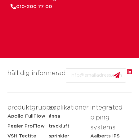
010-200 77 00
Email
håll dig informerad
produktgrupper
applikationer
integrated
Apollo FullFlow
ånga
piping
Pegler ProFlow
tryckluft
systems
VSH Tectite
sprinkler
Aalberts IPS