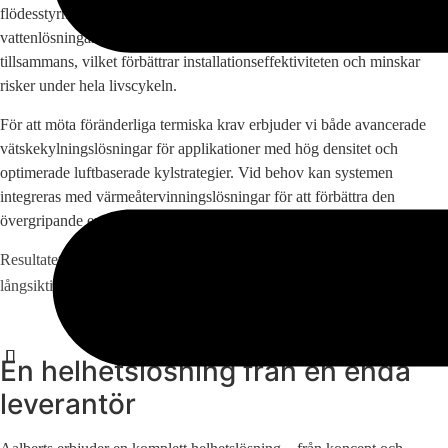
flödesstyrning, hydronisk injustering samt korrosionsfria
vattenlösningar. Alla komponenter är utformade för att fungera
tillsammans, vilket förbättrar installationseffektiviteten och minskar
risker under hela livscykeln.
För att möta föränderliga termiska krav erbjuder vi både avancerade
vätskekylningslösningar för applikationer med hög densitet och
optimerade luftbaserade kylstrategier. Vid behov kan systemen
integreras med värmeåtervinningslösningar för att förbättra den
övergripande energiprestandan.
Resultatet är infrastruktur byggd för hållbarhet, driftsstabilitet och
långsiktig effektivitet.
En helhetslösning från en enda
leverantör