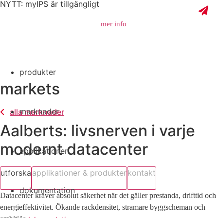
NYTT: myIPS är tillgängligt
mer info
produkter
stäng
markets
marknader
alla marknader
Aalberts: livsnerven i varje
modernt datacenter
applikationer
utforska
applikationer & produkter
kontakt
dokumentation
Datacenter kräver absolut säkerhet när det gäller prestanda, drifttid och
energieffektivitet. Ökande rackdensitet, stramare byggscheman och