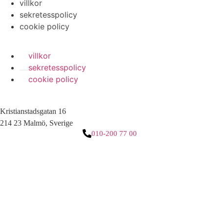
villkor
sekretesspolicy
cookie policy
villkor
sekretesspolicy
cookie policy
Kristianstadsgatan 16
214 23 Malmö, Sverige
010-200 77 00
3 downloads geselecteerd
ladda ner
e-post
spara