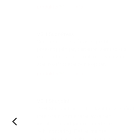
produkter
info
VSH SudoPress
Sortimentet består av V-profil
presskopplingar, tillbehör, verktyg och
rör och finns i materialen galvaniserat
stål, rostfritt stål och koppar.
produkter
info
VSH Shurjoint
VSH Shurjoint är ett högkvalitativt spårat
rörsystem som sparar avsevärd
installationstid jämfört med svetsning
och montering. Det är mindre
arbetsintensivt, säkrare, renare och