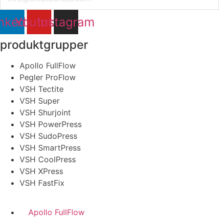
nkedin
Youtube
Instagram
produktgrupper
Apollo FullFlow
Pegler ProFlow
VSH Tectite
VSH Super
VSH Shurjoint
VSH PowerPress
VSH SudoPress
VSH SmartPress
VSH CoolPress
VSH XPress
VSH FastFix
Apollo FullFlow