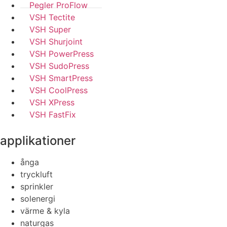
Pegler ProFlow
VSH Tectite
VSH Super
VSH Shurjoint
VSH PowerPress
VSH SudoPress
VSH SmartPress
VSH CoolPress
VSH XPress
VSH FastFix
applikationer
ånga
tryckluft
sprinkler
solenergi
värme & kyla
naturgas