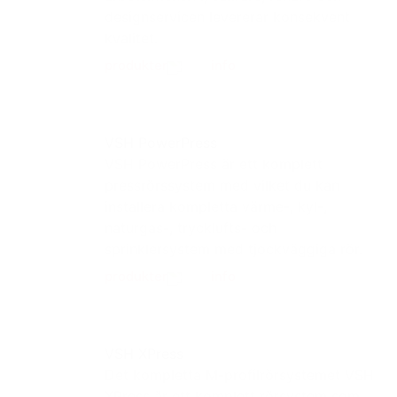
designservicen levererar konsekvent
kvalitet.
produkter
info
VSH PowerPress
VSH PowerPress är ett komplett
pressrörssystem med vilket du kan
installera kompletta värme-, kyl-,
naturgas-, trycklufts- och
sprinklersystem med tjockväggiga rör.
produkter
info
VSH XPress
Det kompletta M-profilrörsystemet VSH
XPress är ett komplett rörsystem som