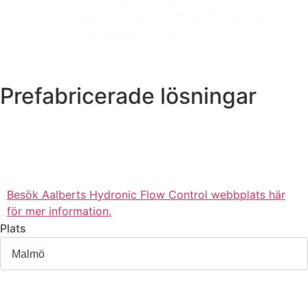
passar för alla tänkbara tillämpningar.
produkter
info
Prefabricerade lösningar
Besök Aalberts Hydronic Flow Control webbplats här
för mer information.
Plats
Kristianstadsgatan 16
214 23 Malmö