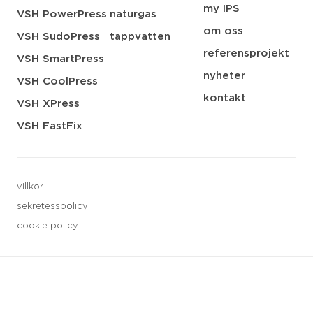
my IPS
VSH PowerPress
naturgas
om oss
VSH SudoPress
tappvatten
referensprojekt
VSH SmartPress
nyheter
VSH CoolPress
kontakt
VSH XPress
VSH FastFix
villkor
sekretesspolicy
cookie policy
3 downloads geselecteerd