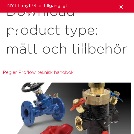
NYTT: myIPS är tillgängligt
Download
mer info
product type:
stäng
mått och tillbehör
Pegler Proflow teknisk handbok