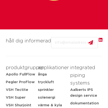
Email
håll dig informerad
produktgrupper
applikationer
integrated
Apollo FullFlow
ånga
piping
Pegler ProFlow
tryckluft
systems
VSH Tectite
sprinkler
Aalberts IPS
design service
VSH Super
solenergi
dokumentation
VSH Shurjoint
värme & kyla