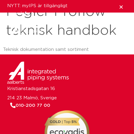
NYTT: myIPS är tillgängligt
Pegler Proflow
mer info
teknisk handbok
stäng
Teknisk dokumentation samt sortiment
Kristianstadsgatan 16
214 23 Malmö, Sverige
010-200 77 00