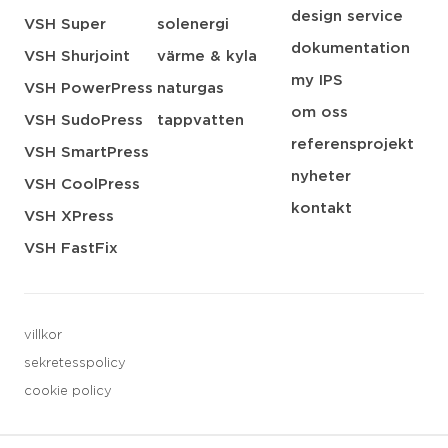
design service
VSH Super
solenergi
dokumentation
VSH Shurjoint
värme & kyla
my IPS
VSH PowerPress
naturgas
om oss
VSH SudoPress
tappvatten
referensprojekt
VSH SmartPress
nyheter
VSH CoolPress
kontakt
VSH XPress
VSH FastFix
villkor
sekretesspolicy
cookie policy