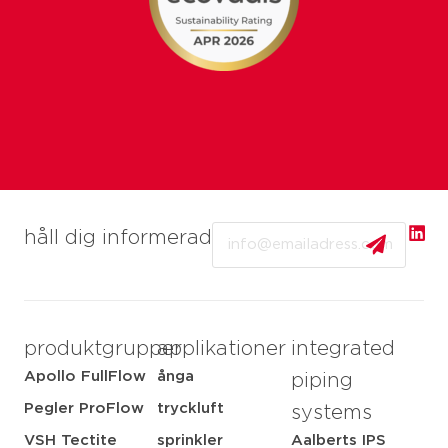
Email
håll dig informerad
produktgrupper
applikationer
integrated
Apollo FullFlow
ånga
piping
Pegler ProFlow
tryckluft
systems
VSH Tectite
sprinkler
Aalberts IPS