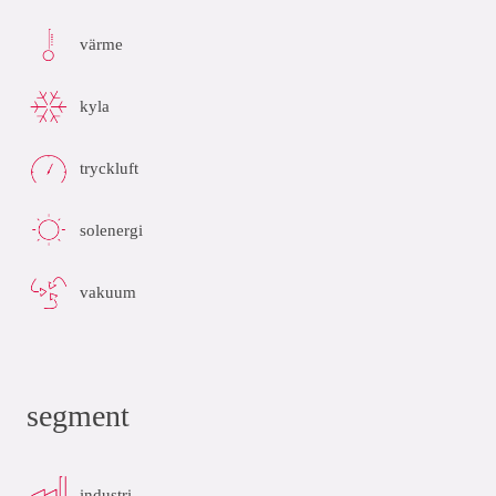
värme
kyla
tryckluft
solenergi
vakuum
segment
industri