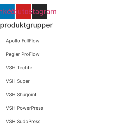
nkedin
Youtube
Instagram
produktgrupper
Apollo FullFlow
Pegler ProFlow
VSH Tectite
VSH Super
VSH Shurjoint
VSH PowerPress
VSH SudoPress