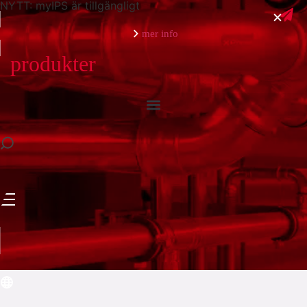
NYTT: myIPS är tillgängligt
mer info
produkter
stäng