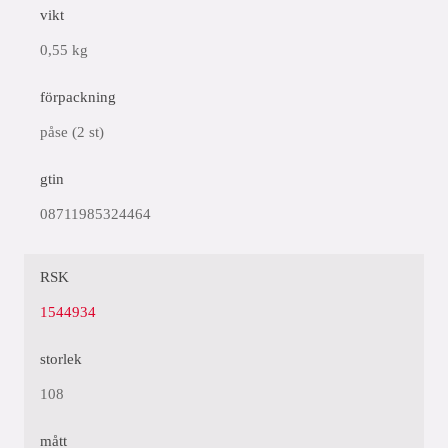
vikt
0,55 kg
förpackning
påse (2 st)
gtin
08711985324464
RSK
1544934
storlek
108
mått