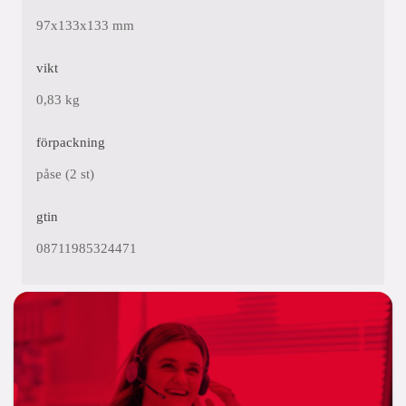
97x133x133 mm
vikt
0,83 kg
förpackning
påse (2 st)
gtin
08711985324471