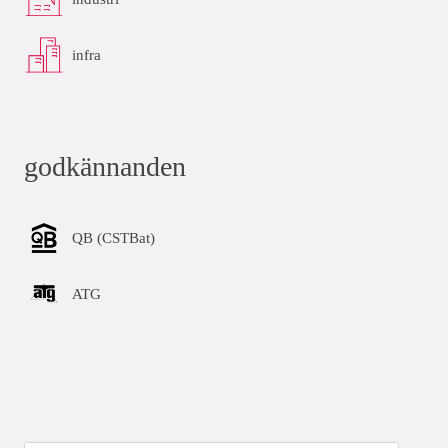
infra
godkännanden
QB (CSTBat)
ATG