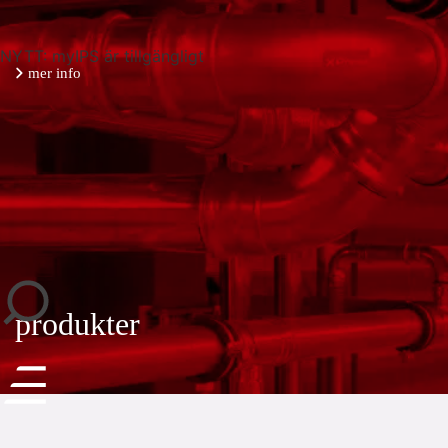
NYTT: myIPS är tillgängligt
mer info
stäng
produkter