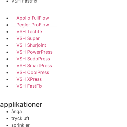
VSH FastFix
Apollo FullFlow
Pegler ProFlow
VSH Tectite
VSH Super
VSH Shurjoint
VSH PowerPress
VSH SudoPress
VSH SmartPress
VSH CoolPress
VSH XPress
VSH FastFix
applikationer
ånga
tryckluft
sprinkler