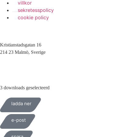
villkor
sekretesspolicy
cookie policy
Kristianstadsgatan 16
214 23 Malmö, Sverige
010-200 77 00
3 downloads geselecteerd
ladda ner
e-post
spara