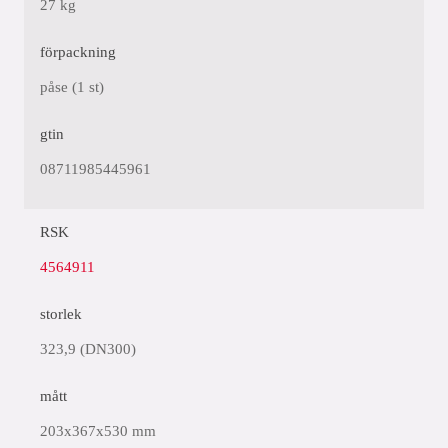
27 kg
förpackning
påse (1 st)
gtin
08711985445961
RSK
4564911
storlek
323,9 (DN300)
mått
203x367x530 mm