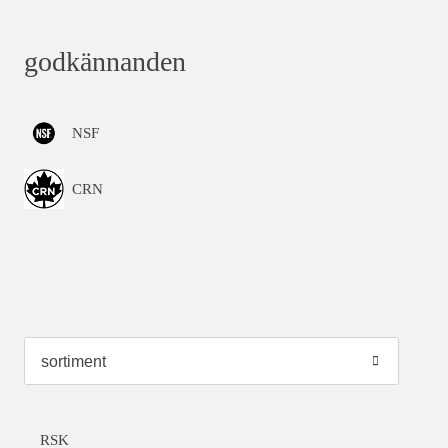
godkännanden
NSF
CRN
RSK