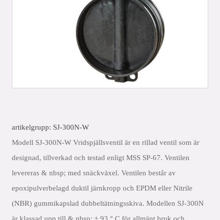
artikelgrupp: SJ-300N-W
Modell SJ-300N-W Vridspjällsventil är en rillad ventil som är
designad, tillverkad och testad enligt MSS SP-67. Ventilen
levereras & nbsp; med snäckväxel. Ventilen består av
epoxipulverbelagd duktil järnkropp och EPDM eller Nitrile
(NBR) gummikapslad dubbeltätningsskiva. Modellen SJ-300N
är klassad upp till & nbsp; + 93 ° C för allmänt bruk och