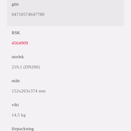
gtin
04710574647780
RSK
4564909
storlek
219,1 (DN200)
mått
152x263x374 mm
vikt
14,5 kg
förpackning