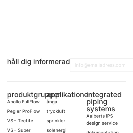
010-200 77 00
håll dig informerad
Email
produktgrupper
applikationer
integrated
piping
Apollo FullFlow
ånga
systems
Pegler ProFlow
tryckluft
Aalberts IPS
VSH Tectite
sprinkler
design service
VSH Super
solenergi
dokumentation