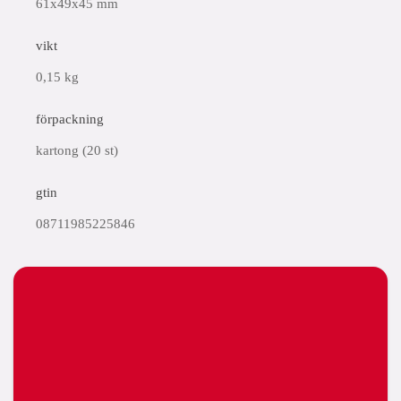
61x49x45 mm
vikt
0,15 kg
förpackning
kartong (20 st)
gtin
08711985225846