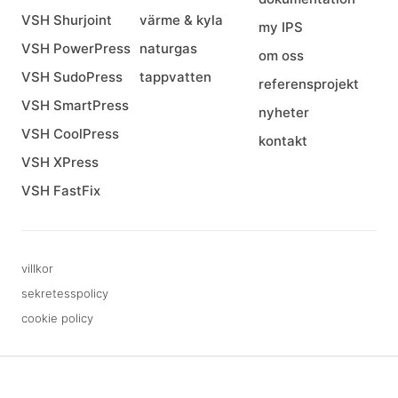
VSH Shurjoint
värme & kyla
my IPS
VSH PowerPress
naturgas
om oss
VSH SudoPress
tappvatten
referensprojekt
VSH SmartPress
nyheter
VSH CoolPress
kontakt
VSH XPress
VSH FastFix
villkor
sekretesspolicy
cookie policy
3 downloads geselecteerd