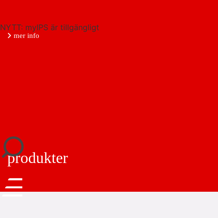
NYTT: myIPS är tillgängligt
mer info
stäng
produkter