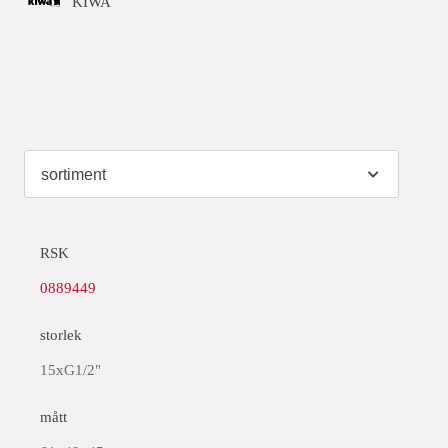
KIWA
RSK
0889449
storlek
15xG1/2"
mått