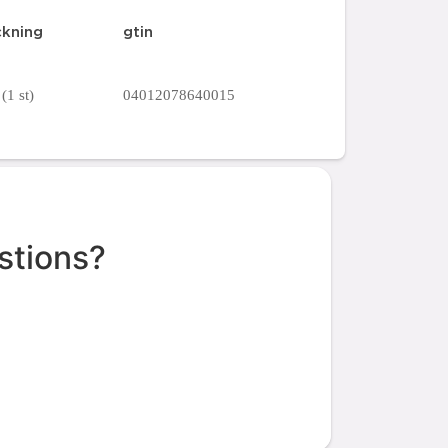
ckning
gtin
(1 st)
04012078640015
stions?