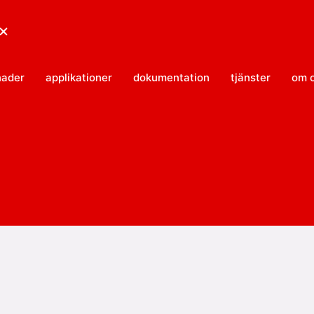
stäng
nader
applikationer
dokumentation
tjänster
om 