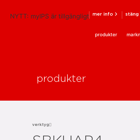
mer info
stäng
NYTT: myIPS är tillgängligt
produkter
mark
produkter
verktyg