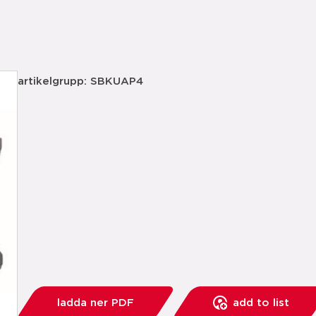
artikelgrupp: SBKUAP4
ladda ner PDF
add to list