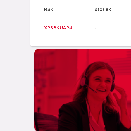
RSK
storlek
-
XPSBKUAP4