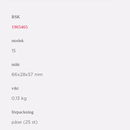
RSK
1965465
storlek
15
mått
66x28x57 mm
vikt
0,13 kg
förpackning
påse (25 st)