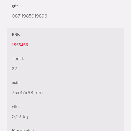
gtin
08711985019896
RSK
1965466
storlek
22
mått
75x37x68 mm
vikt
0,23 kg
förpackning