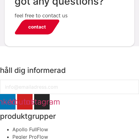
got any questions?
feel free to contact us
contact
håll dig informerad
Email
nkedin
Youtube
Instagram
produktgrupper
Apollo FullFlow
Pegler ProFlow