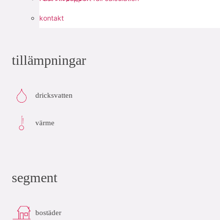
dela med sig:
kontakt
tillämpningar
dricksvatten
värme
segment
bostäder