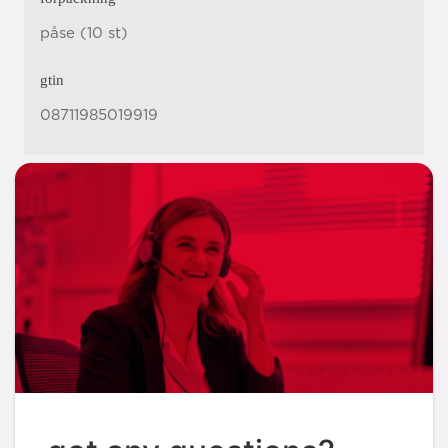
påse (10 st)
gtin
08711985019919