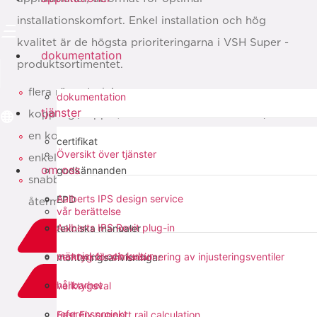
installationskomfort. Enkel installation och hög
kvalitet är de högsta prioriteringarna i VSH Super -
dokumentation
produktsortimentet.
flera rörmaterial som passar samma
dokumentation
tjänster
koppling(koppar, rostfritt & elförzinkade rör)
en koppling för vatten- och gasapplikationer
certifikat
Översikt över tjänster
enkel installation med standardverktyg
om oss
godkännanden
snabbanslutningsteknik som möjliggör
Aalberts IPS design service
EPD
återmontering
vår berättelse
Aalberts IPS Revit plug-in
tekniska manualer
ladda ner PDF
människor och kultur
verktyg för dimensionering av injusteringsventiler
monteringsanvisningar
add to list
hållbarhet
verktygsval
referensprojekt
Fast Fix support rail calculation