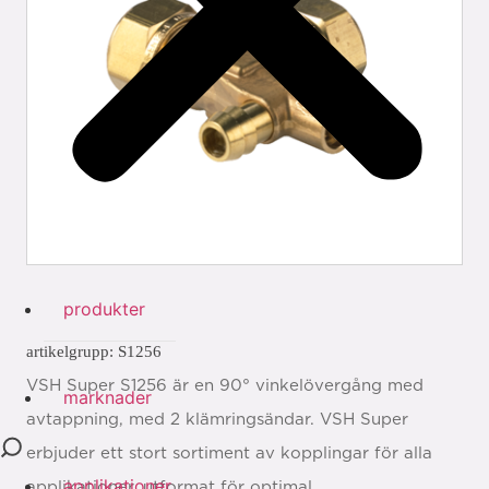
produkter
artikelgrupp: S1256
VSH Super S1256 är en 90° vinkelövergång med
marknader
avtappning, med 2 klämringsändar. VSH Super
erbjuder ett stort sortiment av kopplingar för alla
applikationer
applikationer, utformat för optimal