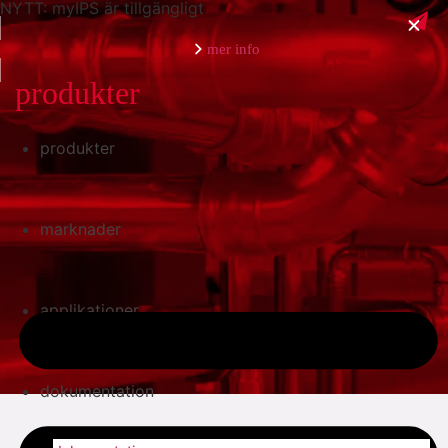
NYTT: myIPS är tillgängligt
mer info
produkter
produkter
stäng
marknader
applikationer
dokumentation