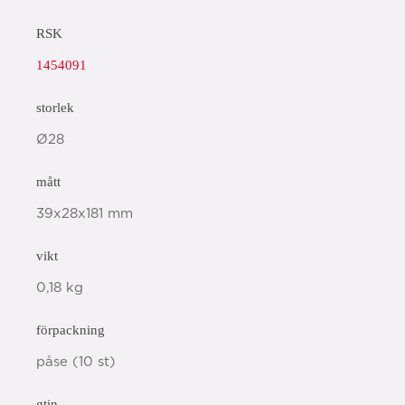
RSK
1454091
storlek
Ø28
mått
39x28x181 mm
vikt
0,18 kg
förpackning
påse (10 st)
gtin