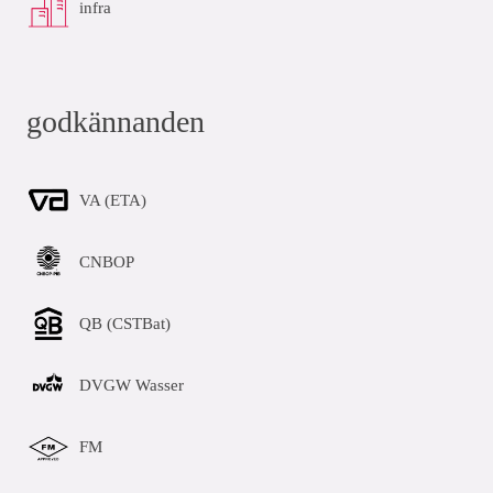
infra
godkännanden
VA (ETA)
CNBOP
QB (CSTBat)
DVGW Wasser
FM