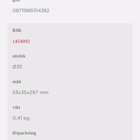
08711985154382
RSK
1454092
storlek
Ø35
mått
53x35x297 mm
vikt
0,41 kg
förpackning