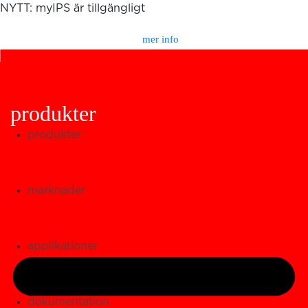
NYTT: myIPS är tillgängligt
mer info
produkter
Sök
produkter
marknader
applikationer
dokumentation