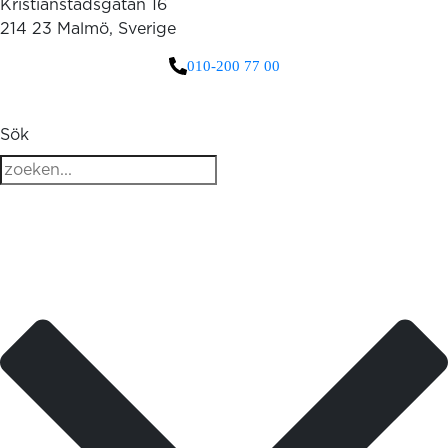
Kristianstadsgatan 16
214 23 Malmö, Sverige
010-200 77 00
3 downloads geselecteerd
Sök
ladda ner
e-post
spara