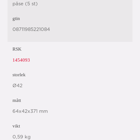
påse (5 st)
gtin
08711985221084
RSK
1454093
storlek
Ø42
mått
64x42x371 mm
vikt
0,59 kg