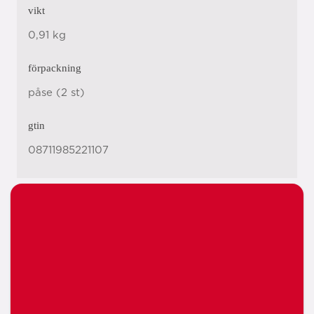
vikt
0,91 kg
förpackning
påse (2 st)
gtin
08711985221107