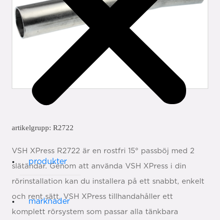
artikelgrupp: R2722
VSH XPress R2722 är en rostfri 15° passböj med 2
produkter
slätändar. Genom att använda VSH XPress i din
rörinstallation kan du installera på ett snabbt, enkelt
och rent sätt. VSH XPress tillhandahåller ett
marknader
komplett rörsystem som passar alla tänkbara