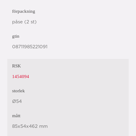
förpackning
påse (2 st)
gtin
08711985221091
RSK
1454094
storlek
Ø54
mått
85x54x462 mm