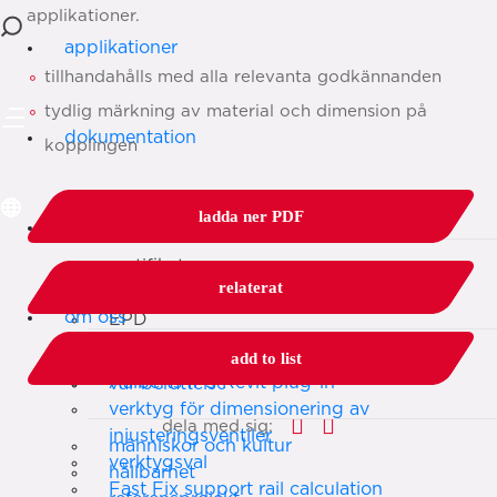
applikationer.
applikationer
tillhandahålls med alla relevanta godkännanden
tydlig märkning av material och dimension på
dokumentation
kopplingen
dokumentation
ladda ner PDF
tjänster
certifikat
relaterat
godkännanden
Översikt över tjänster
om oss
EPD
tekniska manualer
Aalberts IPS design service
add to list
monteringsanvisningar
Aalberts IPS Revit plug-in
vår berättelse
verktyg för dimensionering av
dela med sig:
injusteringsventiler
människor och kultur
verktygsval
hållbarhet
Fast Fix support rail calculation