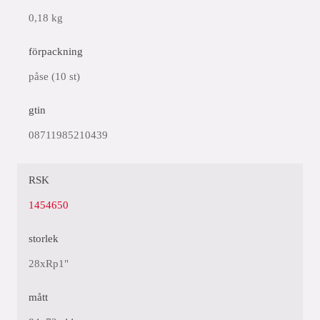
0,18 kg
förpackning
påse (10 st)
gtin
08711985210439
RSK
1454650
storlek
28xRp1"
mått