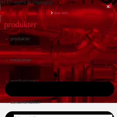
NYTT: myIPS är tillgängligt
mer info
produkter
produkter
stäng
marknader
applikationer
dokumentation