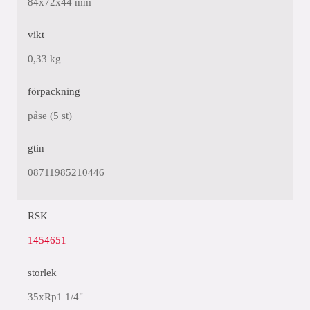
84x72x44 mm
vikt
0,33 kg
förpackning
påse (5 st)
gtin
08711985210446
RSK
1454651
storlek
35xRp1 1/4"