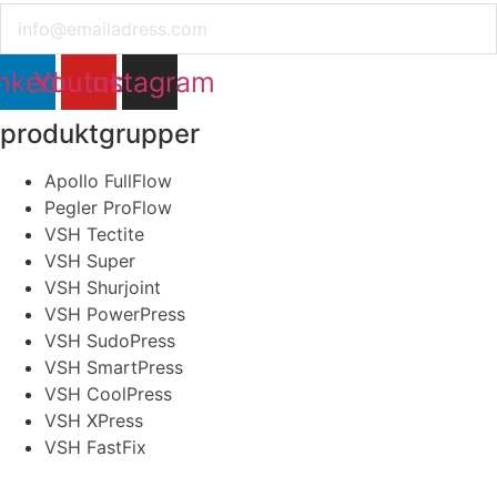
Email
nkedin
Youtube
Instagram
produktgrupper
Apollo FullFlow
Pegler ProFlow
VSH Tectite
VSH Super
VSH Shurjoint
VSH PowerPress
VSH SudoPress
VSH SmartPress
VSH CoolPress
VSH XPress
VSH FastFix