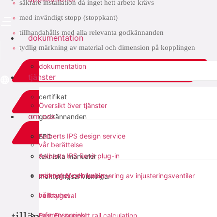
säkrare installation då inget hett arbete krävs
med invändigt stopp (stoppkant)
tillhandahålls med alla relevanta godkännanden
dokumentation
tydlig märkning av material och dimension på kopplingen
dokumentation
ladda ner PDF
tjänster
certifikat
relaterat
Översikt över tjänster
om oss
godkännanden
add to list
Aalberts IPS design service
EPD
vår berättelse
Aalberts IPS Revit plug-in
tekniska manualer
dela med sig:
människor och kultur
verktyg för dimensionering av injusteringsventiler
monteringsanvisningar
hållbarhet
verktygsval
tillämpningar
referensprojekt
Fast Fix support rail calculation