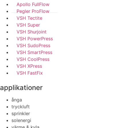
Apollo FullFlow
Pegler ProFlow
VSH Tectite
VSH Super
VSH Shurjoint
VSH PowerPress
VSH SudoPress
VSH SmartPress
VSH CoolPress
VSH XPress
VSH FastFix
applikationer
ånga
tryckluft
sprinkler
solenergi
värme & kyla