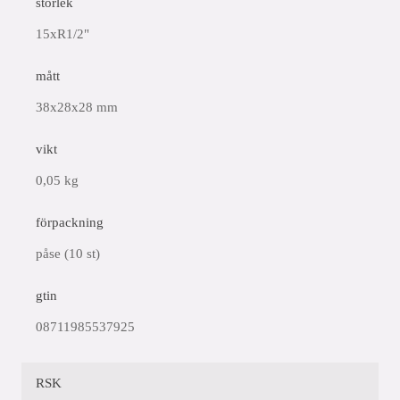
storlek
15xR1/2"
mått
38x28x28 mm
vikt
0,05 kg
förpackning
påse (10 st)
gtin
08711985537925
RSK