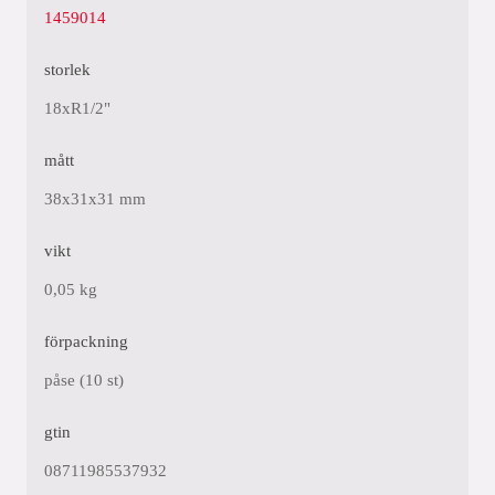
1459014
storlek
18xR1/2"
mått
38x31x31 mm
vikt
0,05 kg
förpackning
påse (10 st)
gtin
08711985537932