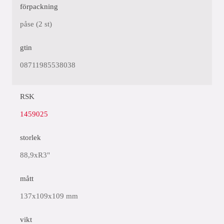
förpackning
påse (2 st)
gtin
08711985538038
RSK
1459025
storlek
88,9xR3"
mått
137x109x109 mm
vikt