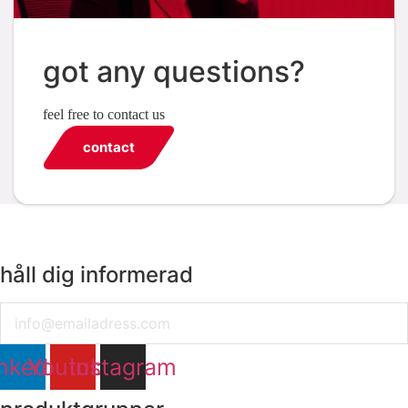
got any questions?
feel free to contact us
contact
håll dig informerad
Email
nkedin
Youtube
Instagram