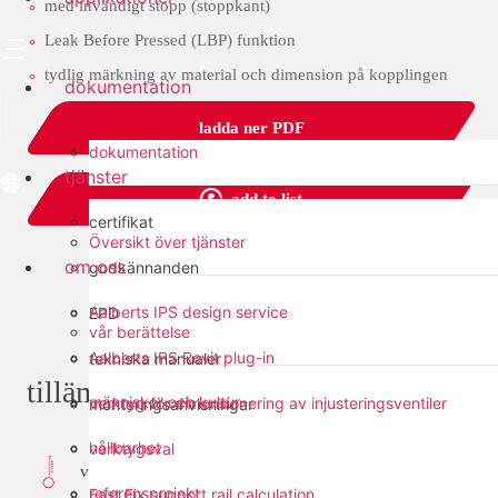
med invändigt stopp (stoppkant)
Leak Before Pressed (LBP) funktion
tydlig märkning av material och dimension på kopplingen
dokumentation
ladda ner PDF
dokumentation
tjänster
add to list
certifikat
Översikt över tjänster
om oss
dela med sig:
godkännanden
Aalberts IPS design service
EPD
vår berättelse
Aalberts IPS Revit plug-in
tekniska manualer
tillämpningar
människor och kultur
verktyg för dimensionering av injusteringsventiler
monteringsanvisningar
hållbarhet
verktygsval
värme
referensprojekt
Fast Fix support rail calculation