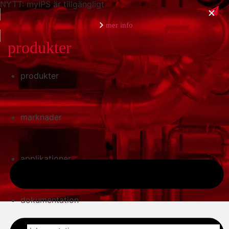
NYTT: myIPS är tillgängligt
mer info
produkter
produkter
stäng
marknader
applikationer
dokumentation