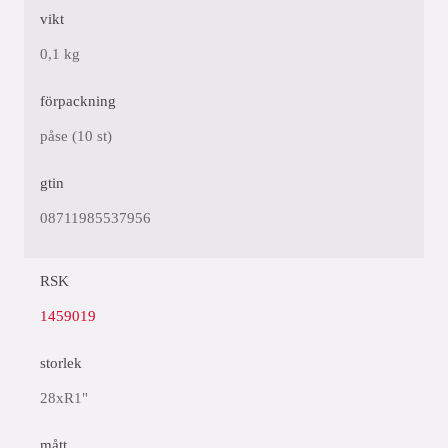
vikt
0,1 kg
förpackning
påse (10 st)
gtin
08711985537956
RSK
1459019
storlek
28xR1"
mått