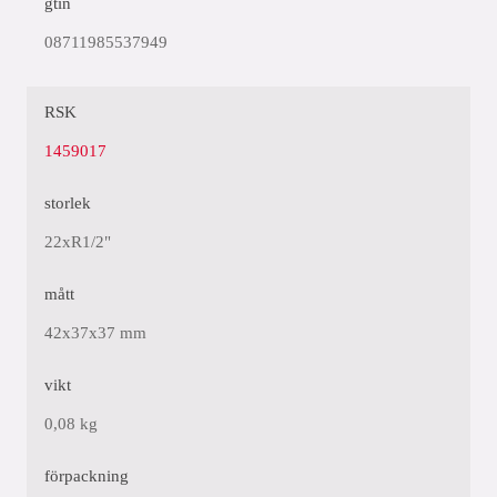
gtin
08711985537949
RSK
1459017
storlek
22xR1/2"
mått
42x37x37 mm
vikt
0,08 kg
förpackning