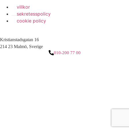
villkor
sekretesspolicy
cookie policy
Kristianstadsgatan 16
214 23 Malmö, Sverige
010-200 77 00
3 downloads geselecteerd
ladda ner
e-post
spara