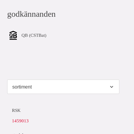
godkännanden
QB (CSTBat)
RSK
1459013