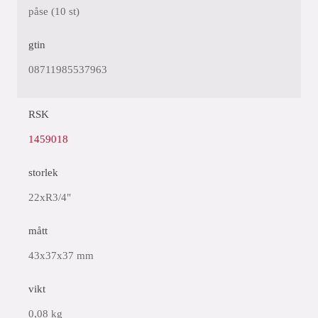
påse (10 st)
gtin
08711985537963
RSK
1459018
storlek
22xR3/4"
mått
43x37x37 mm
vikt
0,08 kg