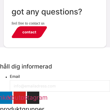
got any questions?
feel free to contact us
contact
håll dig informerad
Email
nkedin
Youtube
Instagram
produktgrupper