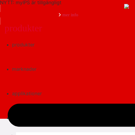
NYTT: myIPS är tillgängligt
mer info
produkter
produkter
stäng
marknader
applikationer
dokumentation