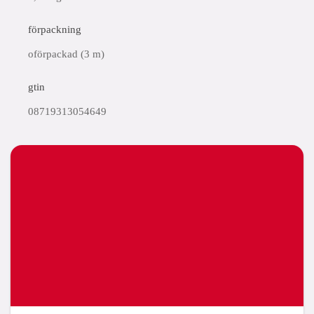
förpackning
oförpackad (3 m)
gtin
08719313054649