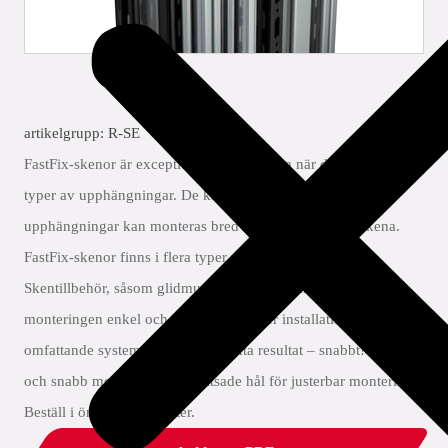
artikelgrupp: R-SE
FastFix-skenor är exceptionellt mångsidiga när det gäller olika
typer av upphängningar. De kan monteras snabb och flera
upphängningar kan monteras bredvid varandra på en skena.
FastFix-skenor finns i flera typer med olika egenskaper.
Skentillbehör, såsom glidmuttrar och hammarbultar, gör
monteringen enkel och kan justeras efter installation. Ett
omfattande system som ger utmärkta resultat – snabbt! Enkel
och snabb montering. Med slitsade hål för justerbar montering.
Beställ i önskat antal meter.