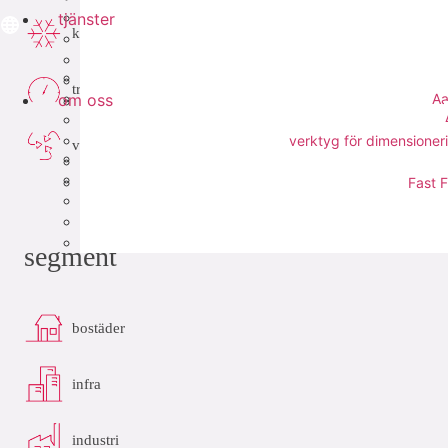
tjänster
kyla
tryckluft
om oss
Aa
verktyg för dimensioneri
vakuum
Fast F
segment
bostäder
infra
industri