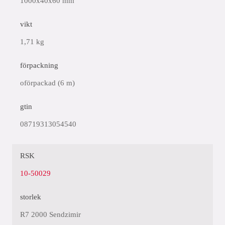
1000x40x60 mm
vikt
1,71 kg
förpackning
oförpackad (6 m)
gtin
08719313054540
RSK
10-50029
storlek
R7 2000 Sendzimir