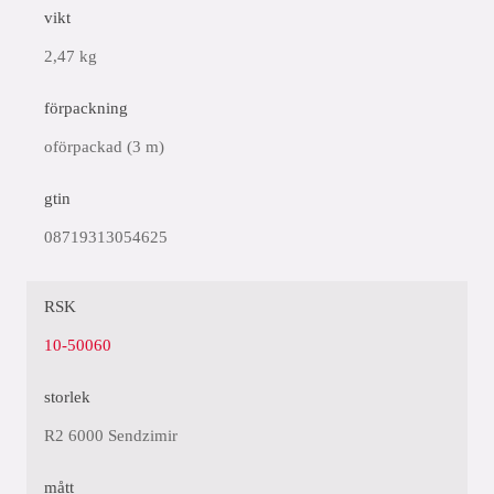
vikt
2,47 kg
förpackning
oförpackad (3 m)
gtin
08719313054625
RSK
10-50060
storlek
R2 6000 Sendzimir
mått