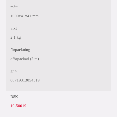
mått
1000x41x41 mm
vikt
2,1 kg
förpackning
oförpackad (2 m)
gtin
08719313054519
RSK
10-50019