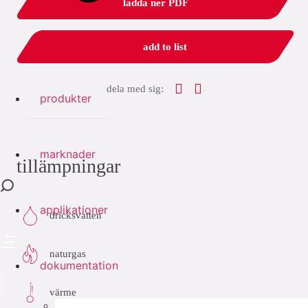
ladda ner PDF
add to list
dela med sig:
produkter
marknader
tillämpningar
applikationer
dricksvatten
naturgas
dokumentation
värme