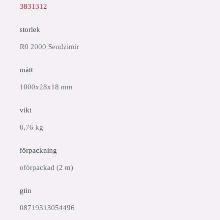
3831312
storlek
R0 2000 Sendzimir
mått
1000x28x18 mm
vikt
0,76 kg
förpackning
oförpackad (2 m)
gtin
08719313054496