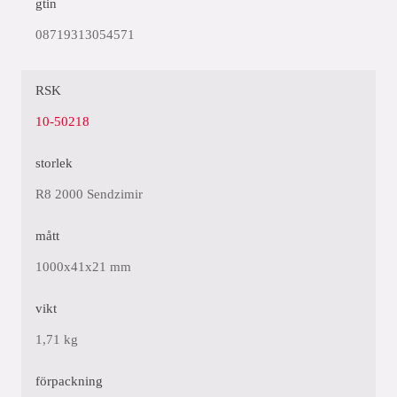
gtin
08719313054571
RSK
10-50218
storlek
R8 2000 Sendzimir
mått
1000x41x21 mm
vikt
1,71 kg
förpackning