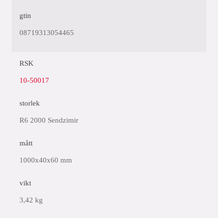
gtin
08719313054465
RSK
10-50017
storlek
R6 2000 Sendzimir
mått
1000x40x60 mm
vikt
3,42 kg