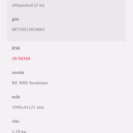
oförpackad (2 m)
gtin
08719313054601
RSK
10-50318
storlek
R8 3000 Sendzimir
mått
1000x41x21 mm
vikt
1,29 kg