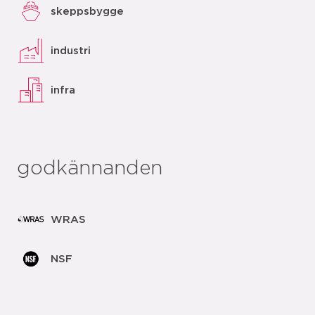
skeppsbygge
industri
infra
godkännanden
WRAS
NSF