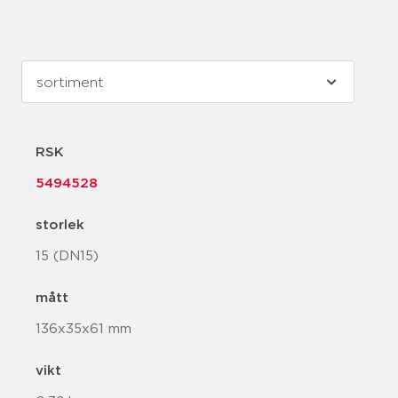
RSK
5494528
storlek
15 (DN15)
mått
136x35x61 mm
vikt