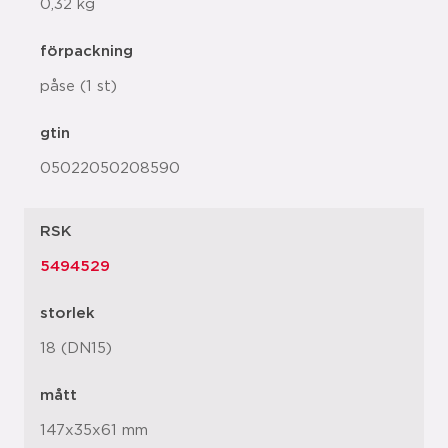
0,32 kg
förpackning
påse (1 st)
gtin
05022050208590
RSK
5494529
storlek
18 (DN15)
mått
147x35x61 mm