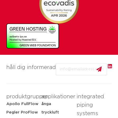
Email
håll dig informerad
produktgrupper
applikationer
integrated
Apollo FullFlow
ånga
piping
Pegler ProFlow
tryckluft
systems