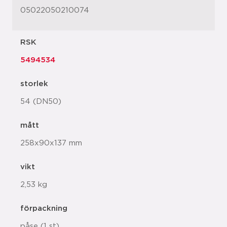
05022050210074
RSK
5494534
storlek
54 (DN50)
mått
258x90x137 mm
vikt
2,53 kg
förpackning
påse (1 st)