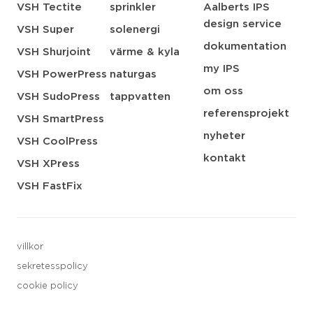
VSH Tectite
sprinkler
Aalberts IPS
design service
VSH Super
solenergi
dokumentation
VSH Shurjoint
värme & kyla
my IPS
VSH PowerPress
naturgas
om oss
VSH SudoPress
tappvatten
referensprojekt
VSH SmartPress
nyheter
VSH CoolPress
kontakt
VSH XPress
VSH FastFix
villkor
sekretesspolicy
cookie policy