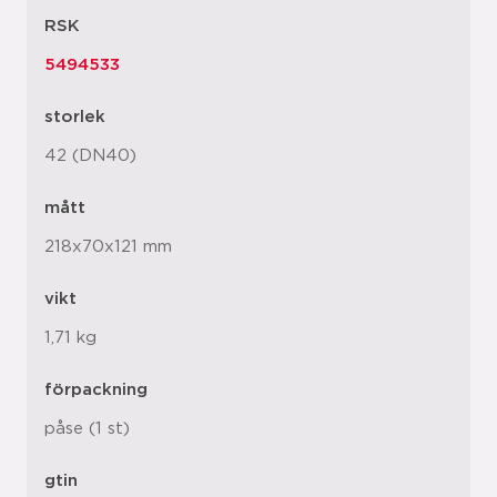
RSK
5494533
storlek
42 (DN40)
mått
218x70x121 mm
vikt
1,71 kg
förpackning
påse (1 st)
gtin