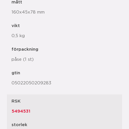
mått
160x45x78 mm
vikt
0,5 kg
förpackning
påse (1 st)
gtin
05022050209283
RSK
5494531
storlek