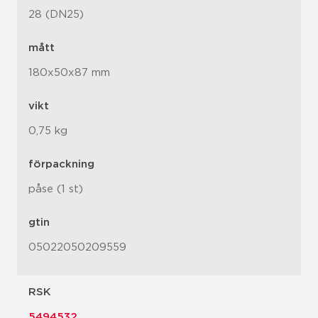
28 (DN25)
mått
180x50x87 mm
vikt
0,75 kg
förpackning
påse (1 st)
gtin
05022050209559
RSK
5494532