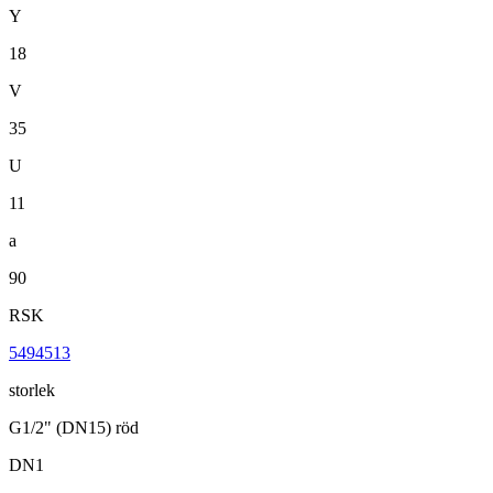
Y
18
V
35
U
11
a
90
RSK
5494513
storlek
G1/2" (DN15) röd
DN1