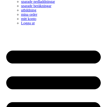
sparade nedladdningar
sparade beräkningar
utbildning
mina order
mitt konto
Logga ut