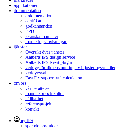
marknader
applikationer
dokumentation
dokumentation
certifikat
godkännanden
EPD
tekniska manualer
monteringsanvisningar
tjänster
Översikt över tjänster
Aalberts IPS design service
Aalberts IPS Revit plug-in
verktyg för dimensionering av injusteringsventiler
verktygsval
Fast Fix support rail calculation
om oss
vår berättelse
människor och kultur
hållbarhet
referensprojekt
kontakt
my IPS
sparade produkter