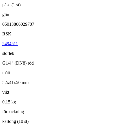
påse (1 st)
gtin
05013866029707
RSK
5494511
storlek
G1/4" (DN8) röd
mått
52x41x50 mm
vikt
0,15 kg
förpackning
kartong (10 st)