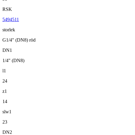
RSK
5494511
storlek
G1/4" (DN8) röd
DN1
1/4" (DN8)
l1
24
z1
14
slw1
23
DN2