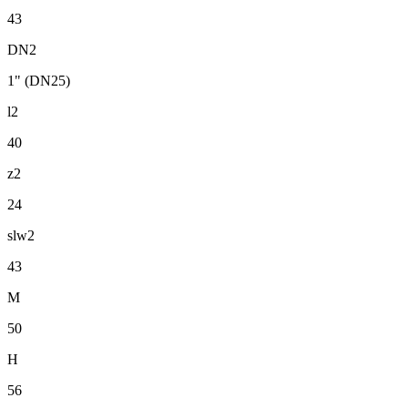
43
DN2
1" (DN25)
l2
40
z2
24
slw2
43
M
50
H
56