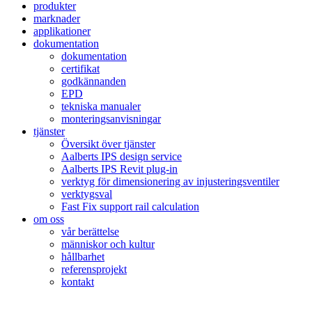
produkter
marknader
applikationer
dokumentation
dokumentation
certifikat
godkännanden
EPD
tekniska manualer
monteringsanvisningar
tjänster
Översikt över tjänster
Aalberts IPS design service
Aalberts IPS Revit plug-in
verktyg för dimensionering av injusteringsventiler
verktygsval
Fast Fix support rail calculation
om oss
vår berättelse
människor och kultur
hållbarhet
referensprojekt
kontakt