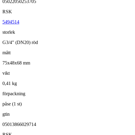
05022050253705
RSK
5494514
storlek
G3/4" (DN20) röd
mått
75x48x68 mm
vikt
0,41 kg
förpackning
påse (1 st)
gtin
05013866029714
RSK