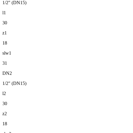
1/2" (DN15)
l1
30
z1
18
slw1
31
DN2
1/2" (DN15)
l2
30
z2
18