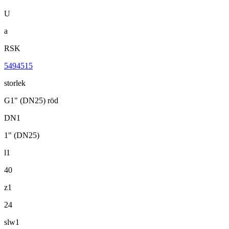
U
a
RSK
5494515
storlek
G1" (DN25) röd
DN1
1" (DN25)
l1
40
z1
24
slw1