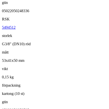
gtin
05022050248336
RSK
5494512
storlek
G3/8" (DN10) röd
mått
53x41x50 mm
vikt
0,15 kg
förpackning
kartong (10 st)
gtin