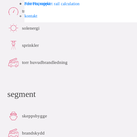
referensprojekt
Fast Fix support rail calculation
tryckluft
kontakt
solenergi
sprinkler
torr huvudbrandledning
segment
skeppsbygge
brandskydd