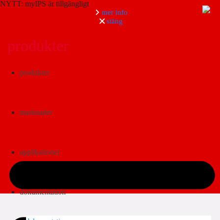
NYTT: myIPS är tillgängligt
mer info
stäng
produkter
Sök
produkter
marknader
applikationer
dokumentation