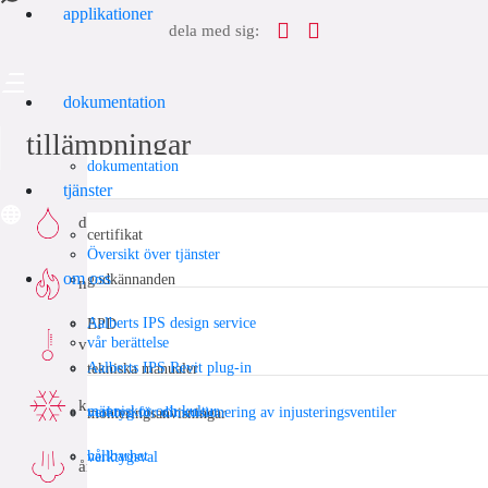
applikationer
dela med sig:
dokumentation
tillämpningar
dokumentation
tjänster
dricksvatten
certifikat
Översikt över tjänster
om oss
godkännanden
naturgas
Aalberts IPS design service
EPD
vår berättelse
värme
Aalberts IPS Revit plug-in
tekniska manualer
kyla
människor och kultur
verktyg för dimensionering av injusteringsventiler
monteringsanvisningar
hållbarhet
verktygsval
ånga