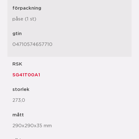
förpackning
påse (1 st)
gtin
04710574657710
RSK
SG41T00A1
storlek
273,0
mått
290x290x35 mm