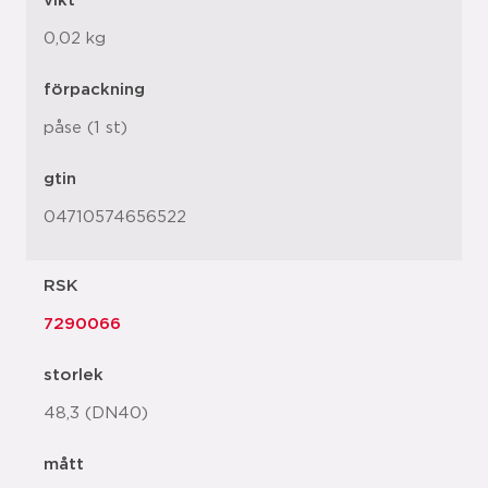
vikt
0,02 kg
förpackning
påse (1 st)
gtin
04710574656522
RSK
7290066
storlek
48,3 (DN40)
mått