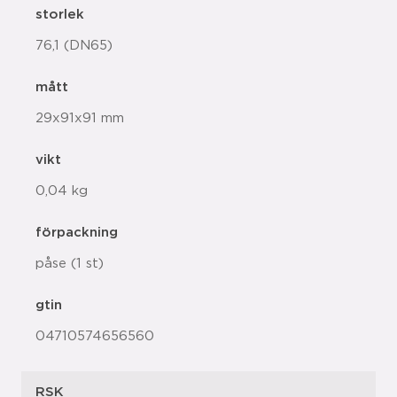
storlek
76,1 (DN65)
mått
29x91x91 mm
vikt
0,04 kg
förpackning
påse (1 st)
gtin
04710574656560
RSK