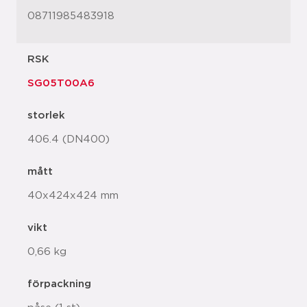
08711985483918
RSK
SG05T00A6
storlek
406.4 (DN400)
mått
40x424x424 mm
vikt
0,66 kg
förpackning