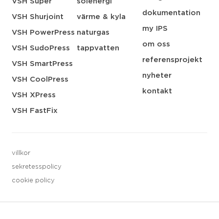
VSH Super
solenergi
dokumentation
VSH Shurjoint
värme & kyla
my IPS
VSH PowerPress
naturgas
om oss
VSH SudoPress
tappvatten
referensprojekt
VSH SmartPress
nyheter
VSH CoolPress
kontakt
VSH XPress
VSH FastFix
villkor
sekretesspolicy
cookie policy
3 downloads geselecteerd