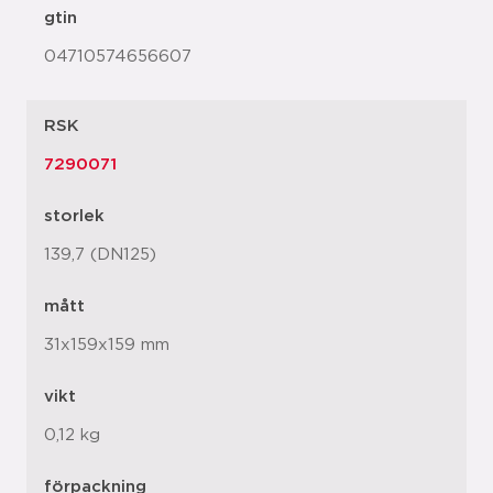
gtin
04710574656607
RSK
7290071
storlek
139,7 (DN125)
mått
31x159x159 mm
vikt
0,12 kg
förpackning