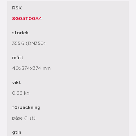
RSK
SG05T00A4
storlek
355.6 (DN350)
mått
40x374x374 mm
vikt
0,66 kg
förpackning
påse (1 st)
gtin