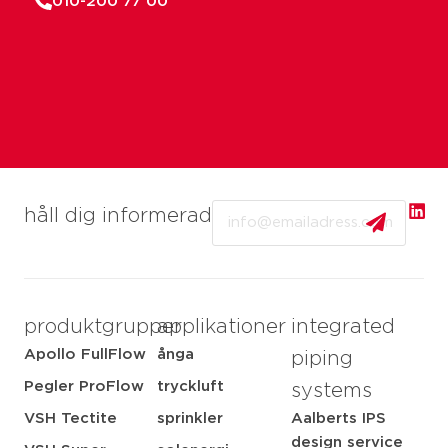
010-200 77 00
Email
håll dig informerad
produktgrupper
applikationer
integrated
Apollo FullFlow
ånga
piping
Pegler ProFlow
tryckluft
systems
VSH Tectite
sprinkler
Aalberts IPS
design service