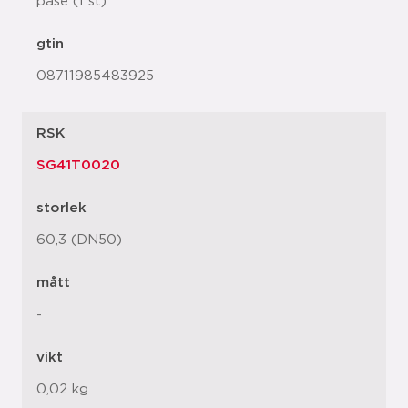
påse (1 st)
gtin
08711985483925
RSK
SG41T0020
storlek
60,3 (DN50)
mått
-
vikt
0,02 kg