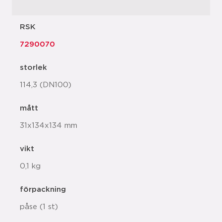
RSK
7290070
storlek
114,3 (DN100)
mått
31x134x134 mm
vikt
0,1 kg
förpackning
påse (1 st)