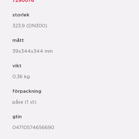
7290076
storlek
323,9 (DN300)
mått
39x344x344 mm
vikt
0,36 kg
förpackning
påse (1 st)
gtin
04710574656690