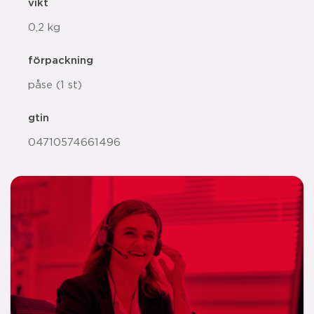
vikt
0,2 kg
förpackning
påse (1 st)
gtin
04710574661496