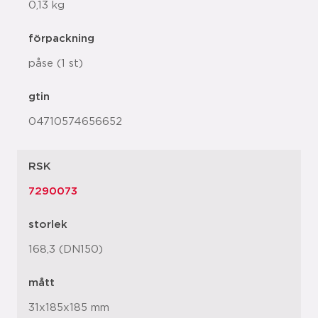
0,13 kg
förpackning
påse (1 st)
gtin
04710574656652
RSK
7290073
storlek
168,3 (DN150)
mått
31x185x185 mm