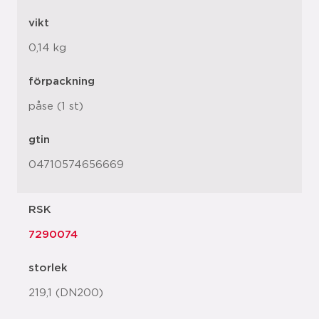
vikt
0,14 kg
förpackning
påse (1 st)
gtin
04710574656669
RSK
7290074
storlek
219,1 (DN200)