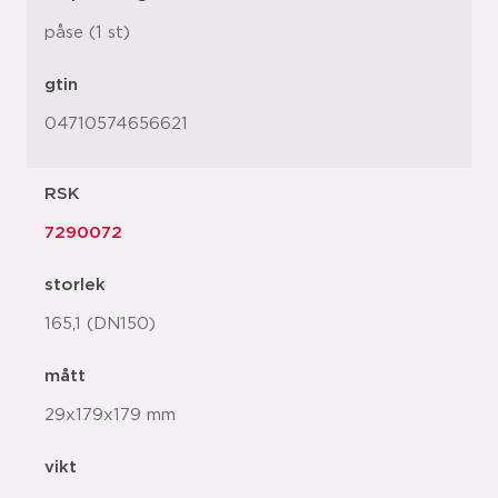
påse (1 st)
gtin
04710574656621
RSK
7290072
storlek
165,1 (DN150)
mått
29x179x179 mm
vikt