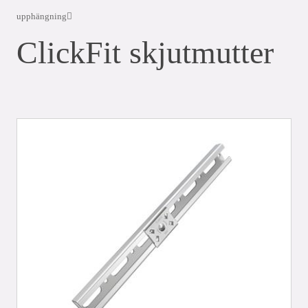
upphängning
ClickFit skjutmutter