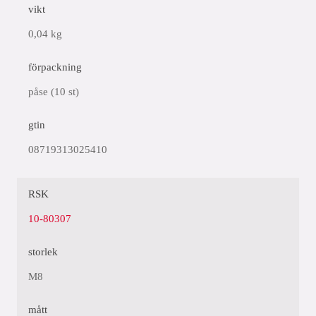
vikt
0,04 kg
förpackning
påse (10 st)
gtin
08719313025410
RSK
10-80307
storlek
M8
mått