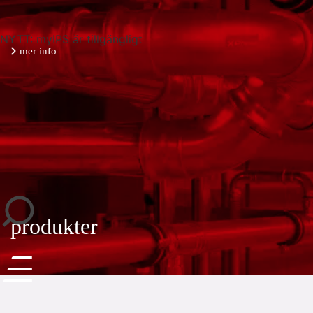
NYTT: myIPS är tillgängligt
mer info
stäng
produkter