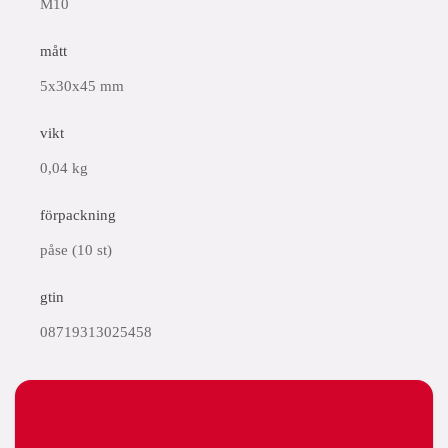
M10
mått
5x30x45 mm
vikt
0,04 kg
förpackning
påse (10 st)
gtin
08719313025458