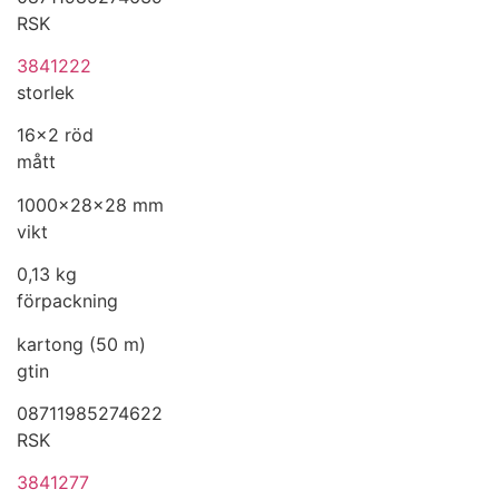
RSK
3841222
storlek
16x2 röd
mått
1000x28x28 mm
vikt
0,13 kg
förpackning
kartong (50 m)
gtin
08711985274622
RSK
3841277