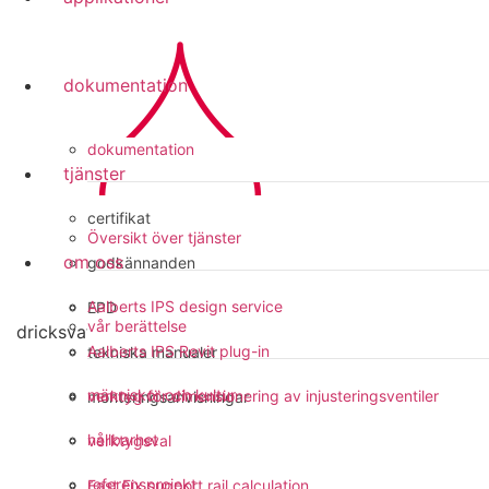
dokumentation
dokumentation
tjänster
certifikat
Översikt över tjänster
om oss
godkännanden
Aalberts IPS design service
EPD
vår berättelse
dricksvatten
Aalberts IPS Revit plug-in
tekniska manualer
människor och kultur
verktyg för dimensionering av injusteringsventiler
monteringsanvisningar
hållbarhet
verktygsval
referensprojekt
Fast Fix support rail calculation