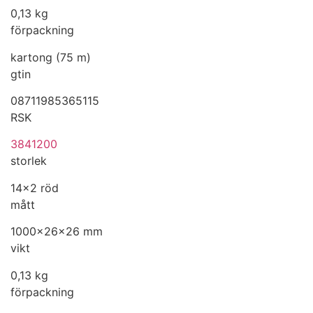
0,13 kg
förpackning
kartong (75 m)
gtin
08711985365115
RSK
3841200
storlek
14x2 röd
mått
1000x26x26 mm
vikt
0,13 kg
förpackning