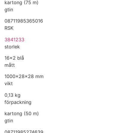
kartong (75 m)
gtin
08711985365016
RSK
3841233
storlek
16x2 blå
mått
1000x28x28 mm
vikt
0,13 kg
förpackning
kartong (50 m)
gtin
08711985274639