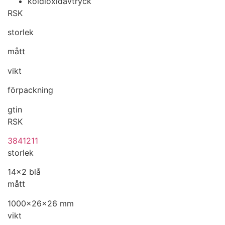
koldioxidavtryck
RSK
storlek
mått
vikt
förpackning
gtin
RSK
3841211
storlek
14x2 blå
mått
1000x26x26 mm
vikt