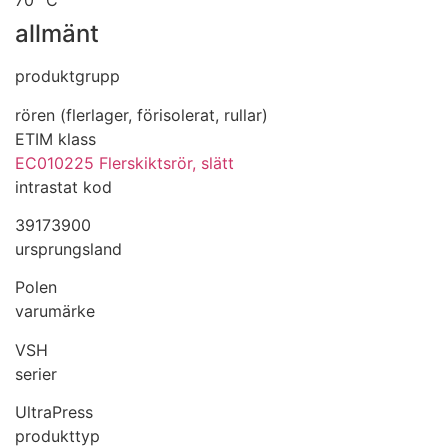
70 °C
allmänt
produktgrupp
rören (flerlager, förisolerat, rullar)
ETIM klass
EC010225 Flerskiktsrör, slätt
intrastat kod
39173900
ursprungsland
Polen
varumärke
VSH
serier
UltraPress
produkttyp