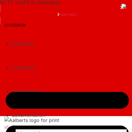
NYTT: myIPS är tillgängligt
mer info
produkter
produkter
stäng
marknader
applikationer
dokumentation
rör