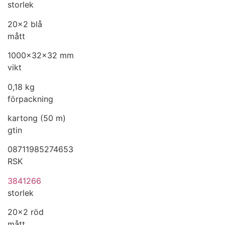
storlek
20x2 blå
mått
1000x32x32 mm
vikt
0,18 kg
förpackning
kartong (50 m)
gtin
08711985274653
RSK
3841266
storlek
20x2 röd
mått