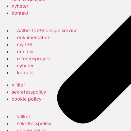
nyheter
kontakt
Aalberts IPS design service
dokumentation
my IPS
om oss
referensprojekt
nyheter
kontakt
villkor
sekretesspolicy
cookie policy
villkor
sekretesspolicy
cookie policy