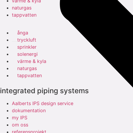
värme & kyla
naturgas
tappvatten
ånga
tryckluft
sprinkler
solenergi
värme & kyla
naturgas
tappvatten
integrated piping systems
Aalberts IPS design service
dokumentation
my IPS
om oss
referensprojekt