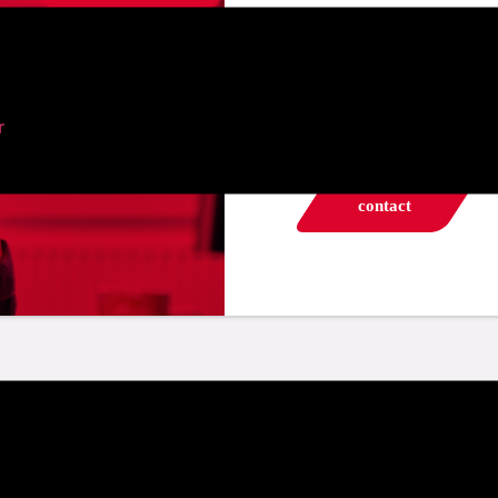
got any ques
r
feel free to contact us
contact