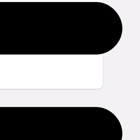
tions?