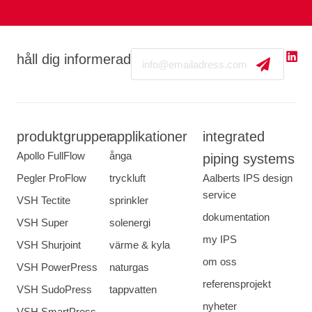
Email
håll dig informerad
produktgrupper
applikationer
integrated
Apollo FullFlow
ånga
piping systems
Pegler ProFlow
tryckluft
Aalberts IPS design
service
VSH Tectite
sprinkler
dokumentation
VSH Super
solenergi
my IPS
VSH Shurjoint
värme & kyla
om oss
VSH PowerPress
naturgas
referensprojekt
VSH SudoPress
tappvatten
nyheter
VSH SmartPress