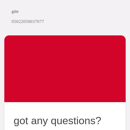
gtin
05022050037077
got any questions?