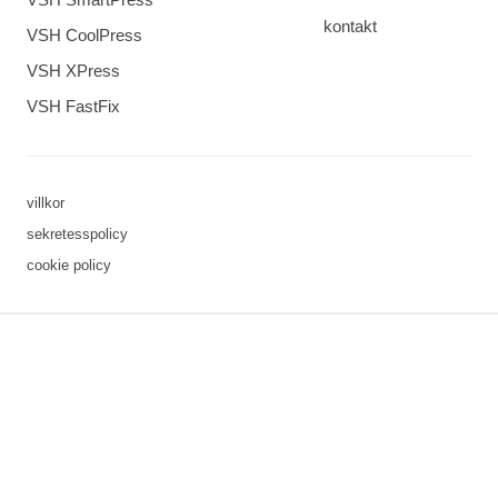
kontakt
VSH CoolPress
VSH XPress
VSH FastFix
villkor
sekretesspolicy
cookie policy
3 downloads geselecteerd
spara