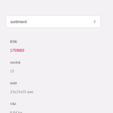
RSK
1759683
storlek
15
mått
23x23x55 mm
vikt
0,04 kg