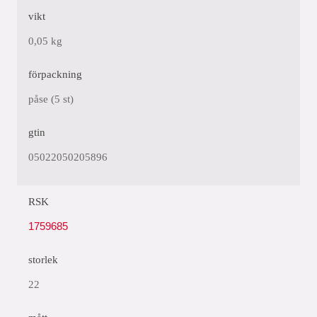
vikt
0,05 kg
förpackning
påse (5 st)
gtin
05022050205896
RSK
1759685
storlek
22