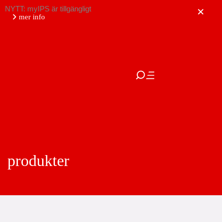
NYTT: myIPS är tillgängligt
mer info
stäng
produkter