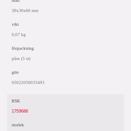
mått
30x30x60 mm
vikt
0,07 kg
förpackning
påse (5 st)
gtin
05022050035493
RSK
1759686
storlek