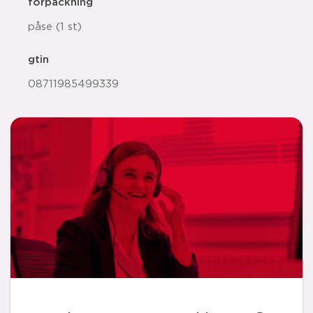
förpackning
påse (1 st)
gtin
08711985499339