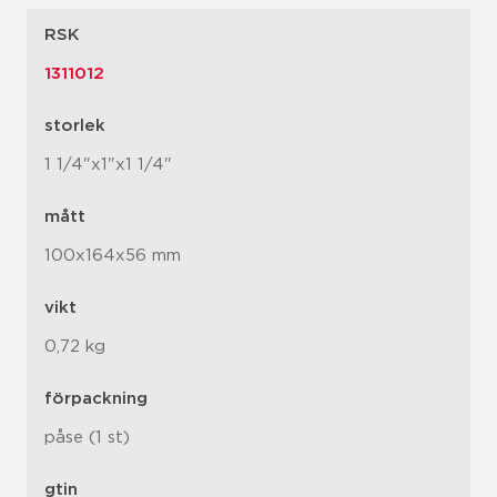
RSK
1311012
storlek
1 1/4"x1"x1 1/4"
mått
100x164x56 mm
vikt
0,72 kg
förpackning
påse (1 st)
gtin