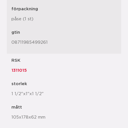
förpackning
påse (1 st)
gtin
08711985499261
RSK
1311015
storlek
1 1/2"x1"x1 1/2"
mått
105x178x62 mm