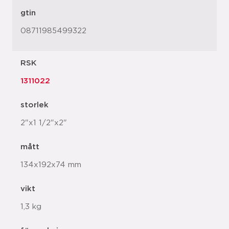
gtin
08711985499322
RSK
1311022
storlek
2"x1 1/2"x2"
mått
134x192x74 mm
vikt
1,3 kg