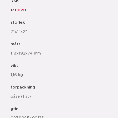
RSK
1311020
storlek
2"x1"x2"
mått
118x192x74 mm
vikt
1,16 kg
förpackning
påse (1 st)
gtin