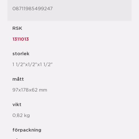
08711985499247
RSK
1311013
storlek
1 1/2"x1/2"x1 1/2"
mått
97x178x62 mm
vikt
0,82 kg
förpackning