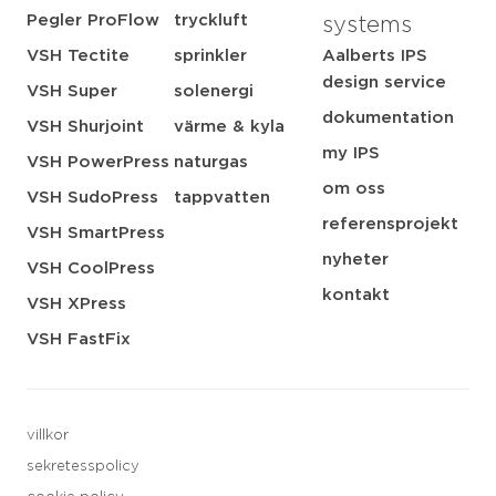
Pegler ProFlow
tryckluft
systems
VSH Tectite
sprinkler
Aalberts IPS
design service
VSH Super
solenergi
dokumentation
VSH Shurjoint
värme & kyla
my IPS
VSH PowerPress
naturgas
om oss
VSH SudoPress
tappvatten
referensprojekt
VSH SmartPress
nyheter
VSH CoolPress
kontakt
VSH XPress
VSH FastFix
villkor
sekretesspolicy