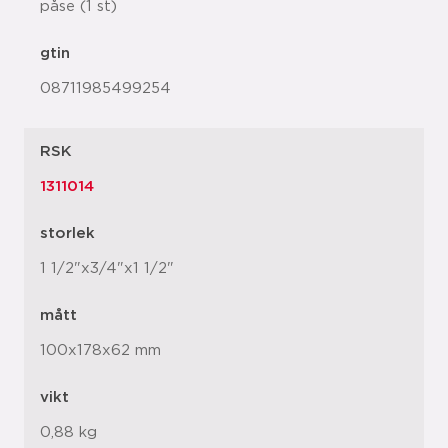
påse (1 st)
gtin
08711985499254
RSK
1311014
storlek
1 1/2"x3/4"x1 1/2"
mått
100x178x62 mm
vikt
0,88 kg