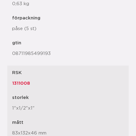
0,63 kg
förpackning
påse (5 st)
gtin
08711985499193
RSK
1311008
storlek
1"x1/2"x1"
mått
83x132x46 mm