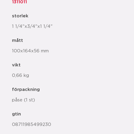
1311011
storlek
1 1/4"x3/4"x1 1/4"
mått
100x164x56 mm
vikt
0,66 kg
förpackning
påse (1 st)
gtin
08711985499230