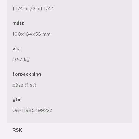
1 1/4"x1/2"x1 1/4"
mått
100x164x56 mm
vikt
0,57 kg
förpackning
påse (1 st)
gtin
08711985499223
RSK