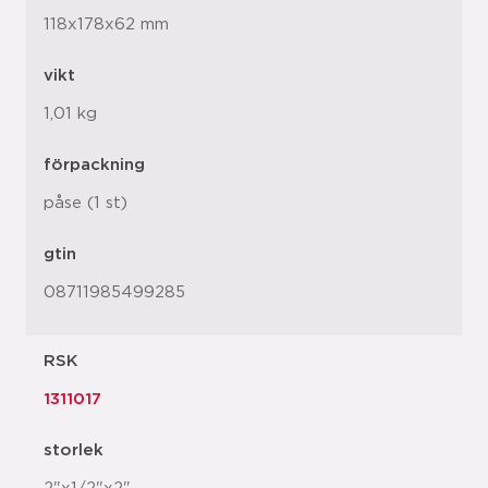
118x178x62 mm
vikt
1,01 kg
förpackning
påse (1 st)
gtin
08711985499285
RSK
1311017
storlek