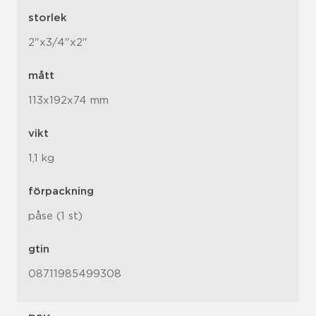
storlek
2"x3/4"x2"
mått
113x192x74 mm
vikt
1,1 kg
förpackning
påse (1 st)
gtin
08711985499308