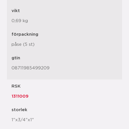
vikt
0,69 kg
förpackning
påse (5 st)
gtin
08711985499209
RSK
1311009
storlek
1"x3/4"x1"