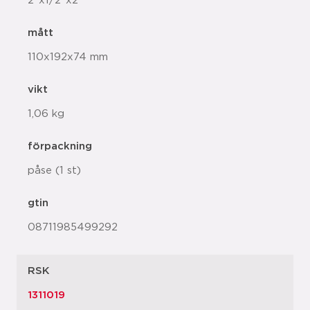
2"x1/2"x2"
mått
110x192x74 mm
vikt
1,06 kg
förpackning
påse (1 st)
gtin
08711985499292
RSK
1311019