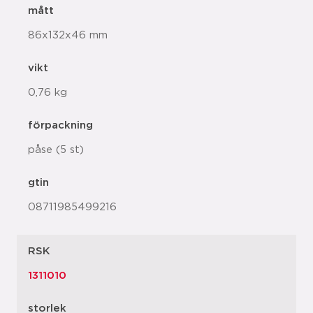
mått
86x132x46 mm
vikt
0,76 kg
förpackning
påse (5 st)
gtin
08711985499216
RSK
1311010
storlek