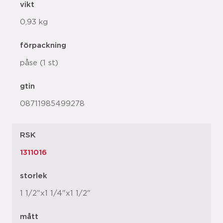
vikt
0,93 kg
förpackning
påse (1 st)
gtin
08711985499278
RSK
1311016
storlek
1 1/2"x1 1/4"x1 1/2"
mått