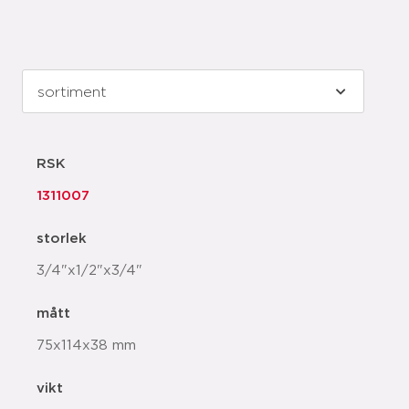
RSK
1311007
storlek
3/4"x1/2"x3/4"
mått
75x114x38 mm
vikt