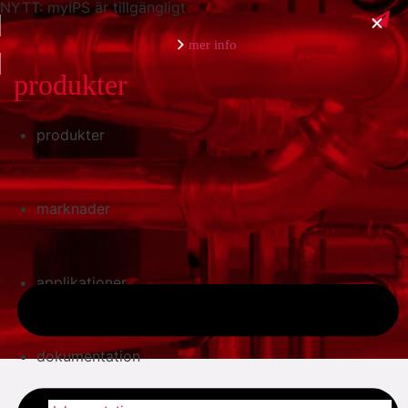
NYTT: myIPS är tillgängligt
mer info
produkter
produkter
stäng
marknader
applikationer
dokumentation