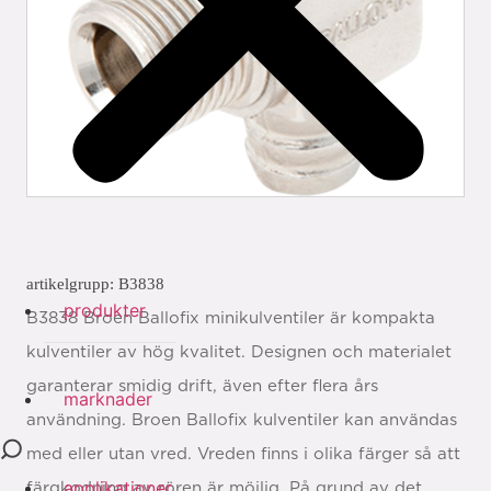
artikelgrupp: B3838
produkter
B3838 Broen Ballofix minikulventiler är kompakta
kulventiler av hög kvalitet. Designen och materialet
garanterar smidig drift, även efter flera års
marknader
användning. Broen Ballofix kulventiler kan användas
med eller utan vred. Vreden finns i olika färger så att
applikationer
färgkodning av rören är möjlig. På grund av det