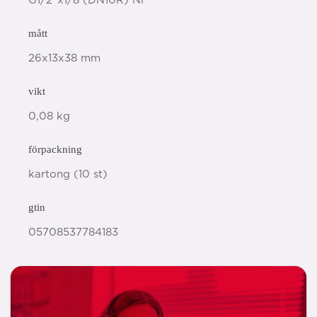
G1/2"x1/8 (DN10R) Ni
mått
26x13x38 mm
vikt
0,08 kg
förpackning
kartong (10 st)
gtin
05708537784183