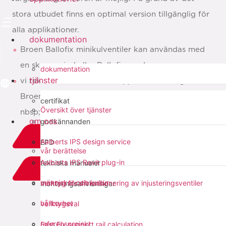
stora utbudet finns en optimal version tillgänglig för
alla applikationer.
dokumentation
Broen Ballofix minikulventiler kan användas med
en skruvmejsel eller Ballofix-vred
dokumentation
tjänster
vi rekommenderar att du öppnar och stänger
Broen Ballofix kulventiler två gånger om året &
certifikat
Översikt över tjänster
nbsp; för att säkerställa optimal drift
om oss
godkännanden
ladda ner PDF
Aalberts IPS design service
EPD
vår berättelse
Aalberts IPS Revit plug-in
tekniska manualer
add to list
människor och kultur
verktyg för dimensionering av injusteringsventiler
monteringsanvisningar
dela med sig:
hållbarhet
verktygsval
referensprojekt
Fast Fix support rail calculation