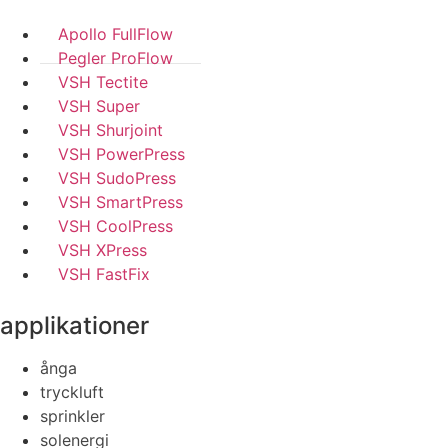
Apollo FullFlow
Pegler ProFlow
VSH Tectite
VSH Super
VSH Shurjoint
VSH PowerPress
VSH SudoPress
VSH SmartPress
VSH CoolPress
VSH XPress
VSH FastFix
applikationer
ånga
tryckluft
sprinkler
solenergi