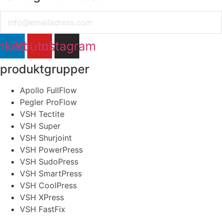
Email
nkedin
Youtube
Instagram
produktgrupper
Apollo FullFlow
Pegler ProFlow
VSH Tectite
VSH Super
VSH Shurjoint
VSH PowerPress
VSH SudoPress
VSH SmartPress
VSH CoolPress
VSH XPress
VSH FastFix