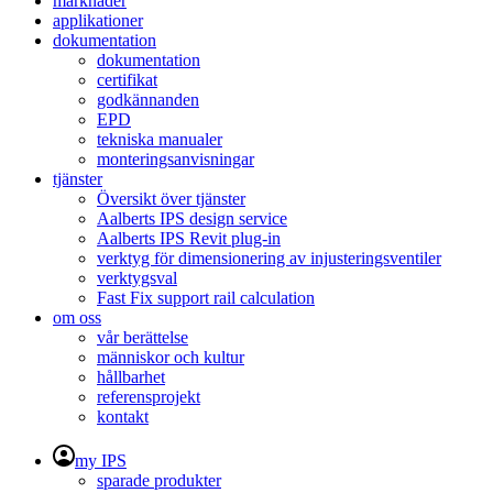
marknader
applikationer
dokumentation
dokumentation
certifikat
godkännanden
EPD
tekniska manualer
monteringsanvisningar
tjänster
Översikt över tjänster
Aalberts IPS design service
Aalberts IPS Revit plug-in
verktyg för dimensionering av injusteringsventiler
verktygsval
Fast Fix support rail calculation
om oss
vår berättelse
människor och kultur
hållbarhet
referensprojekt
kontakt
my IPS
sparade produkter