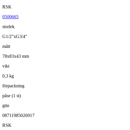
RSK
0500665
storlek
G1/2"xG3/4"
mått
78x83x43 mm
vikt
0,3 kg
förpackning
påse (1 st)
gtin
08711985026917
RSK