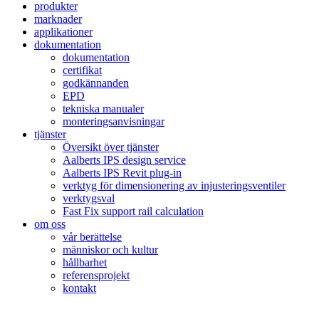
produkter
marknader
applikationer
dokumentation
dokumentation
certifikat
godkännanden
EPD
tekniska manualer
monteringsanvisningar
tjänster
Översikt över tjänster
Aalberts IPS design service
Aalberts IPS Revit plug-in
verktyg för dimensionering av injusteringsventiler
verktygsval
Fast Fix support rail calculation
om oss
vår berättelse
människor och kultur
hållbarhet
referensprojekt
kontakt