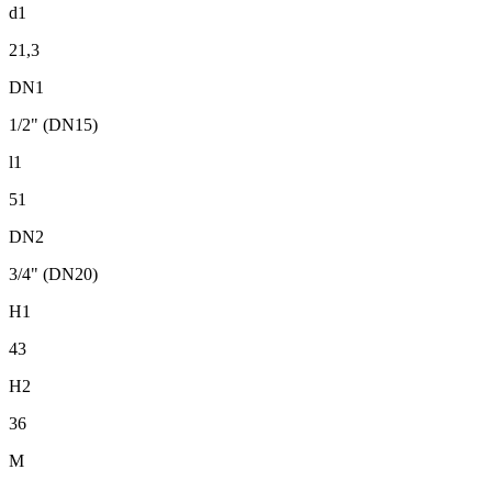
d1
21,3
DN1
1/2" (DN15)
l1
51
DN2
3/4" (DN20)
H1
43
H2
36
M