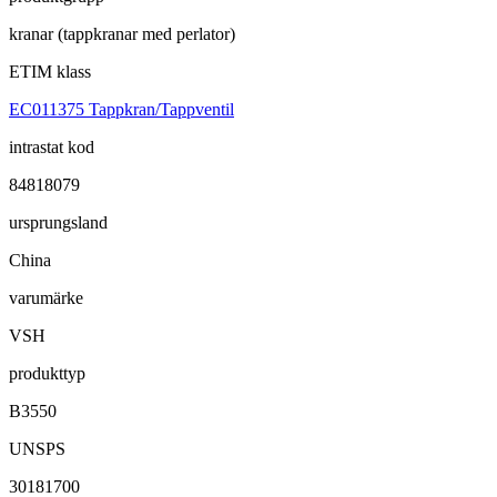
kranar (tappkranar med perlator)
ETIM klass
EC011375 Tappkran/Tappventil
intrastat kod
84818079
ursprungsland
China
varumärke
VSH
produkttyp
B3550
UNSPS
30181700