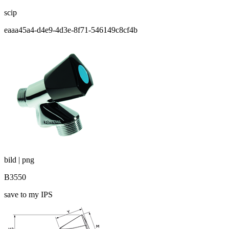
scip
eaaa45a4-d4e9-4d3e-8f71-546149c8cf4b
bild | png
B3550
save to my IPS