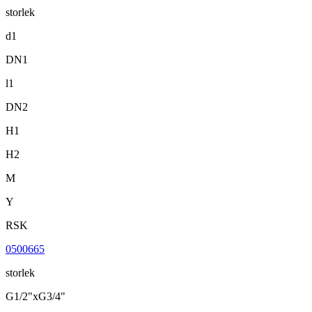
storlek
d1
DN1
l1
DN2
H1
H2
M
Y
RSK
0500665
storlek
G1/2"xG3/4"