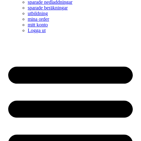
sparade nedladdningar
sparade beräkningar
utbildning
mina order
mitt konto
Logga ut