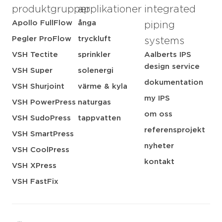
produktgrupper
applikationer
integrated
Apollo FullFlow
ånga
piping
Pegler ProFlow
tryckluft
systems
VSH Tectite
sprinkler
Aalberts IPS
design service
VSH Super
solenergi
dokumentation
VSH Shurjoint
värme & kyla
my IPS
VSH PowerPress
naturgas
om oss
VSH SudoPress
tappvatten
referensprojekt
VSH SmartPress
nyheter
VSH CoolPress
kontakt
VSH XPress
VSH FastFix