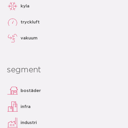
kyla
tryckluft
vakuum
segment
bostäder
infra
industri