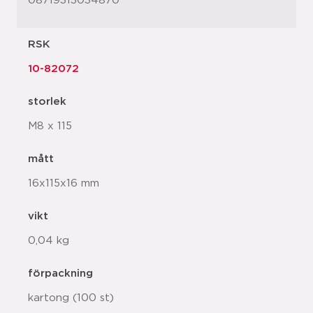
08719313034870
RSK
10-82072
storlek
M8 x 115
mått
16x115x16 mm
vikt
0,04 kg
förpackning
kartong (100 st)