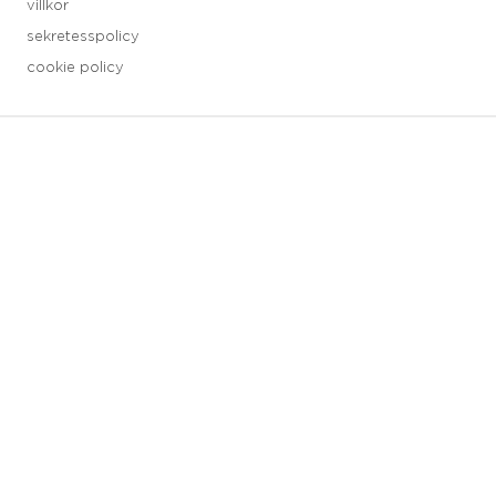
villkor
sekretesspolicy
cookie policy
3 downloads geselecteerd
spara