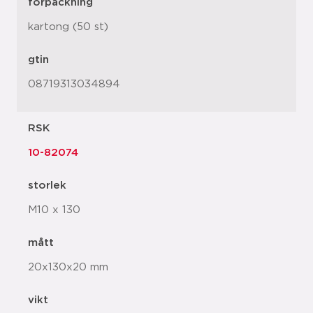
förpackning
kartong (50 st)
gtin
08719313034894
RSK
10-82074
storlek
M10 x 130
mått
20x130x20 mm
vikt