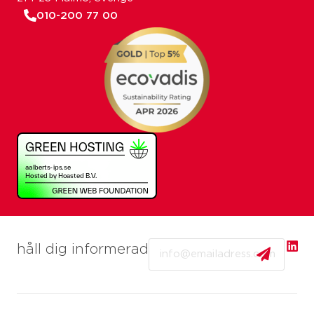
010-200 77 00
Email
håll dig informerad