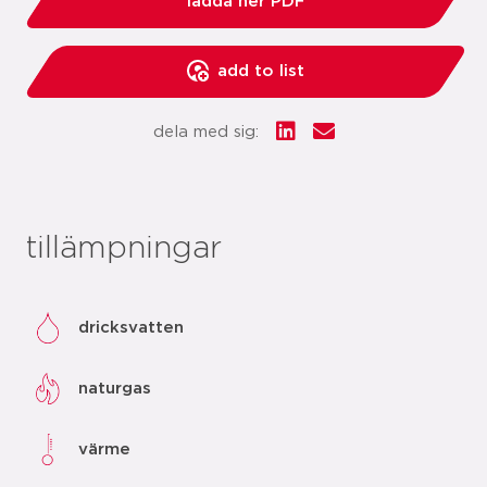
ladda ner PDF
add to list
dela med sig:
tillämpningar
dricksvatten
naturgas
värme