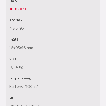
RSK
10-82071
storlek
M8 x 95
mått
16x95x16 mm
vikt
0,04 kg
förpackning
kartong (100 st)
gtin