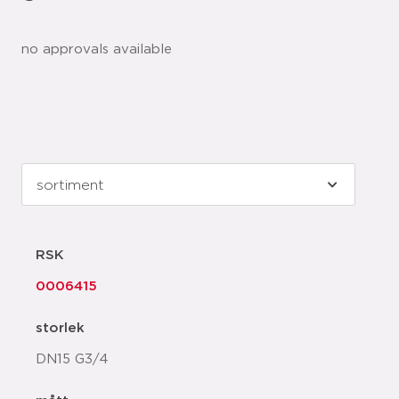
no approvals available
RSK
0006415
storlek
DN15 G3/4