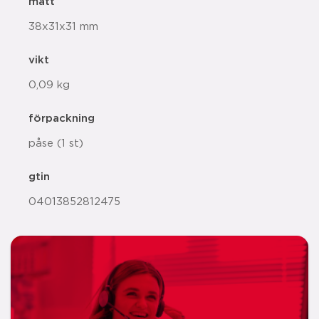
mått
38x31x31 mm
vikt
0,09 kg
förpackning
påse (1 st)
gtin
04013852812475