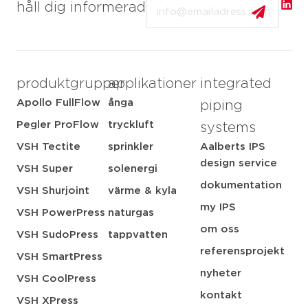
Email
håll dig informerad
produktgrupper
applikationer
integrated
Apollo FullFlow
ånga
piping
Pegler ProFlow
tryckluft
systems
VSH Tectite
sprinkler
Aalberts IPS
design service
VSH Super
solenergi
dokumentation
VSH Shurjoint
värme & kyla
my IPS
VSH PowerPress
naturgas
om oss
VSH SudoPress
tappvatten
referensprojekt
VSH SmartPress
nyheter
VSH CoolPress
kontakt
VSH XPress