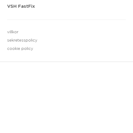
VSH FastFix
villkor
sekretesspolicy
cookie policy
3 downloads geselecteerd
spara