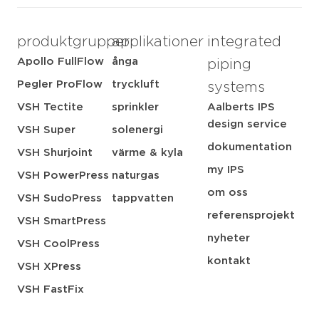
produktgrupper
applikationer
integrated
Apollo FullFlow
ånga
piping
Pegler ProFlow
tryckluft
systems
VSH Tectite
sprinkler
Aalberts IPS
design service
VSH Super
solenergi
dokumentation
VSH Shurjoint
värme & kyla
my IPS
VSH PowerPress
naturgas
om oss
VSH SudoPress
tappvatten
referensprojekt
VSH SmartPress
nyheter
VSH CoolPress
kontakt
VSH XPress
VSH FastFix