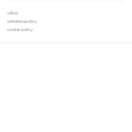
villkor
sekretesspolicy
cookie policy
3 downloads geselecteerd
spara