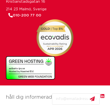
Kristianstadsgatan 16
214 23 Malmö, Sverige
010-200 77 00
Email
håll dig informerad