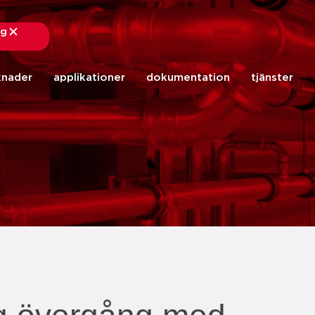
ng
stäng
knader
applikationer
dokumentation
tjänster