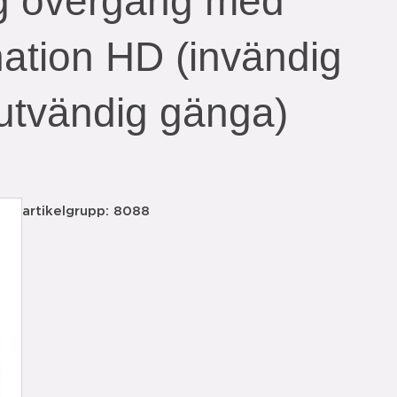
g övergång med
ation HD (invändig
 utvändig gänga)
artikelgrupp: 8088