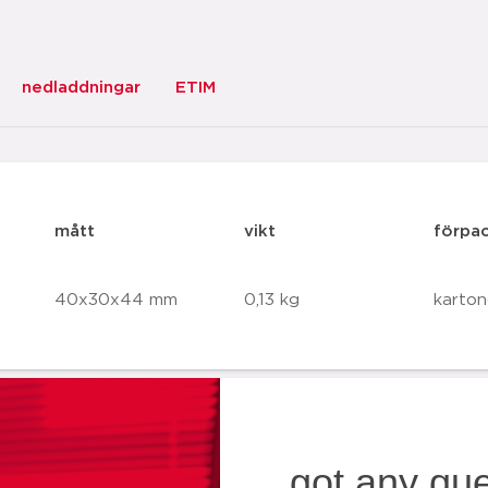
nedladdningar
ETIM
mått
vikt
förpa
40x30x44 mm
0,13 kg
karton
got any qu