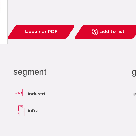
ladda ner PDF
add to list
segment
industri
infra