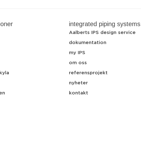
ioner
integrated piping systems
Aalberts IPS design service
dokumentation
my IPS
i
om oss
kyla
referensprojekt
nyheter
en
kontakt