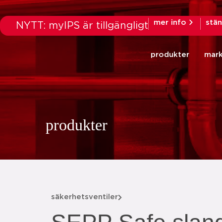
mer info
stä
NYTT: myIPS är tillgängligt
produkter
mar
produkter
säkerhetsventiler