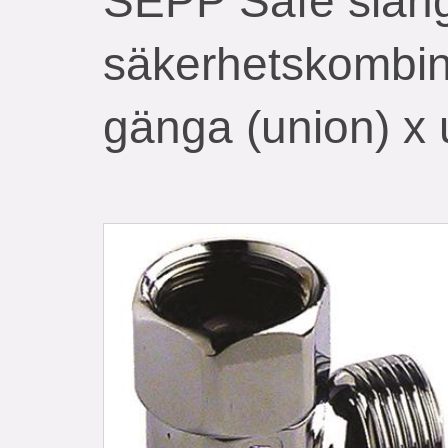
SEPP Safe slan
säkerhetskombin
gänga (union) x