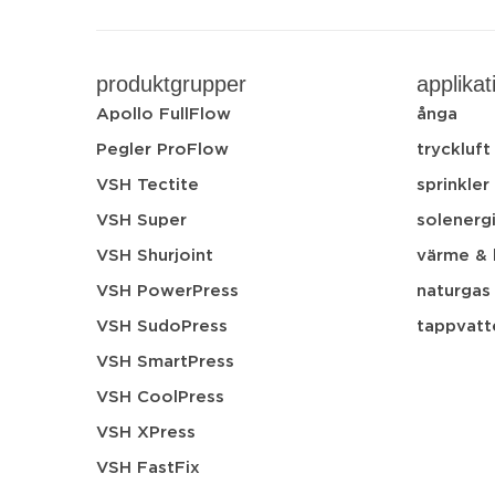
produktgrupper
applikat
Apollo FullFlow
ånga
Pegler ProFlow
tryckluft
VSH Tectite
sprinkler
VSH Super
solenerg
VSH Shurjoint
värme & 
VSH PowerPress
naturgas
VSH SudoPress
tappvatt
VSH SmartPress
VSH CoolPress
VSH XPress
VSH FastFix