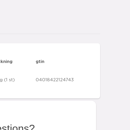
ckning
gtin
g (1 st)
04018422124743
estions?