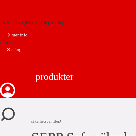
NYTT: myIPS är tillgängligt
mer info
stäng
stäng
produkter
säkerhetsventiler