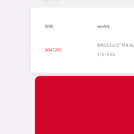
RSK
storlek
DN15 G1/2" DA kl
0047205
1+2+3 Cr