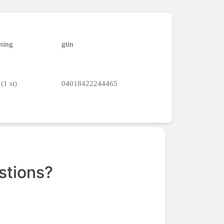
ning
gtin
(1 st)
04018422244465
stions?