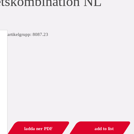
etskombination NL
artikelgrupp: 8087.23
ladda ner PDF
add to list