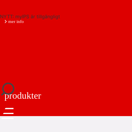
NYTT: myIPS är tillgängligt
mer info
stäng
produkter