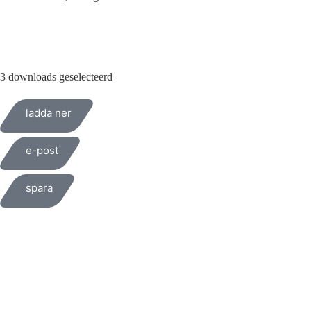
010-200 77 00
3 downloads geselecteerd
ladda ner
e-post
spara