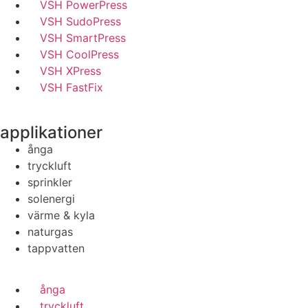
VSH PowerPress
VSH SudoPress
VSH SmartPress
VSH CoolPress
VSH XPress
VSH FastFix
applikationer
ånga
tryckluft
sprinkler
solenergi
värme & kyla
naturgas
tappvatten
ånga
tryckluft