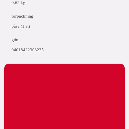
0,62 kg
förpackning
påse (1 st)
gtin
04018422308235