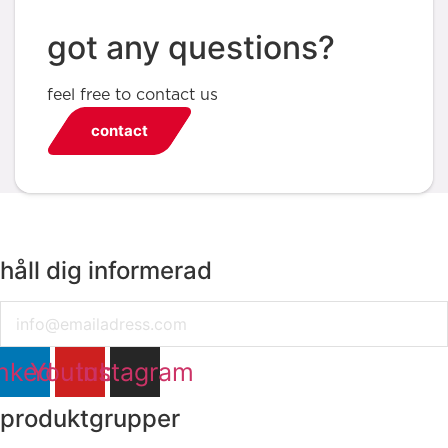
got any questions?
feel free to contact us
contact
håll dig informerad
Email
nkedin
Youtube
Instagram
produktgrupper