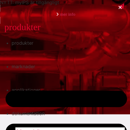
NYTT: myIPS är tillgängligt
mer info
produkter
produkter
stäng
marknader
applikationer
dokumentation