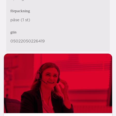
förpackning
påse (1 st)
gtin
05022050226419