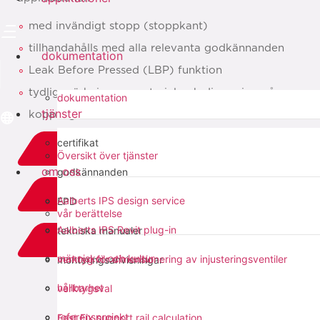
med invändigt stopp (stoppkant)
tillhandahålls med alla relevanta godkännanden
dokumentation
Leak Before Pressed (LBP) funktion
tydlig märkning av material och dimension på
dokumentation
tjänster
kopplingen
certifikat
ladda ner PDF
Översikt över tjänster
om oss
godkännanden
relaterat
Aalberts IPS design service
EPD
vår berättelse
Aalberts IPS Revit plug-in
tekniska manualer
add to list
människor och kultur
verktyg för dimensionering av injusteringsventiler
monteringsanvisningar
dela med sig:
hållbarhet
verktygsval
referensprojekt
Fast Fix support rail calculation