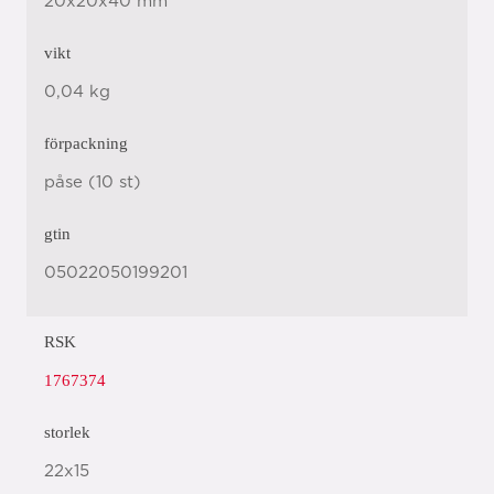
20x20x40 mm
vikt
0,04 kg
förpackning
påse (10 st)
gtin
05022050199201
RSK
1767374
storlek
22x15