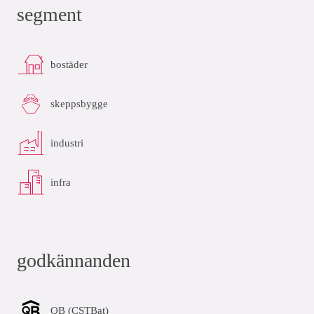
segment
bostäder
skeppsbygge
industri
infra
godkännanden
QB (CSTBat)