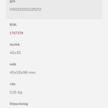
gtin
05022050229212
RSK
1767378
storlek
42x35
mått
45x53x98 mm
vikt
0,15 kg
förpackning