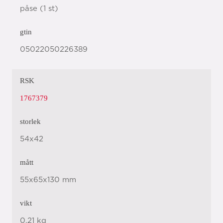
påse (1 st)
gtin
05022050226389
RSK
1767379
storlek
54x42
mått
55x65x130 mm
vikt
0,21 kg