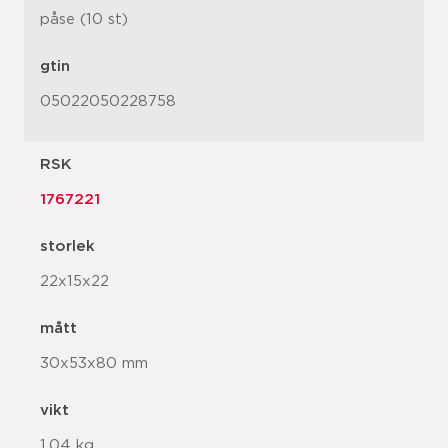
påse (10 st)
gtin
05022050228758
RSK
1767221
storlek
22x15x22
mått
30x53x80 mm
vikt
1,04 kg