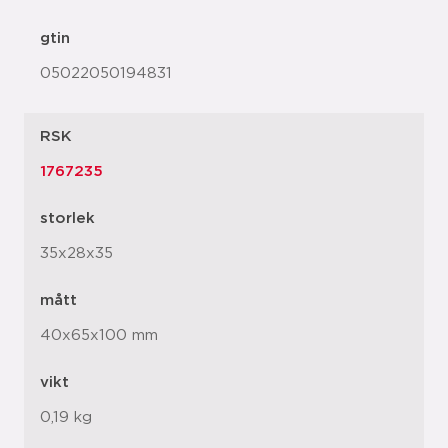
gtin
05022050194831
RSK
1767235
storlek
35x28x35
mått
40x65x100 mm
vikt
0,19 kg