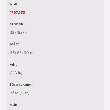
RSK
1767233
storlek
35x15x35
mått
43x65x90 mm
vikt
0,18 kg
förpackning
påse (5 st)
gtin