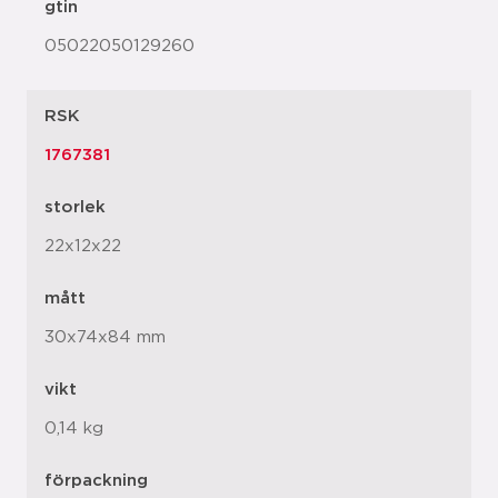
gtin
05022050129260
RSK
1767381
storlek
22x12x22
mått
30x74x84 mm
vikt
0,14 kg
förpackning