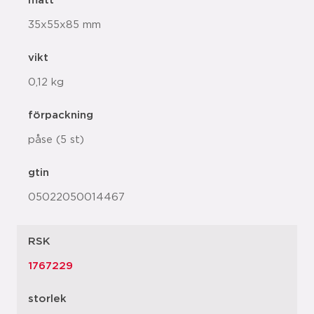
mått
35x55x85 mm
vikt
0,12 kg
förpackning
påse (5 st)
gtin
05022050014467
RSK
1767229
storlek