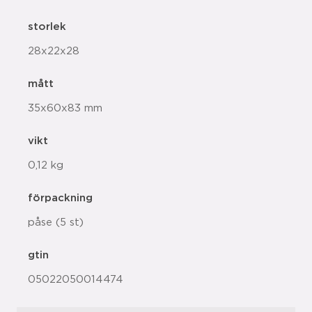
storlek
28x22x28
mått
35x60x83 mm
vikt
0,12 kg
förpackning
påse (5 st)
gtin
05022050014474