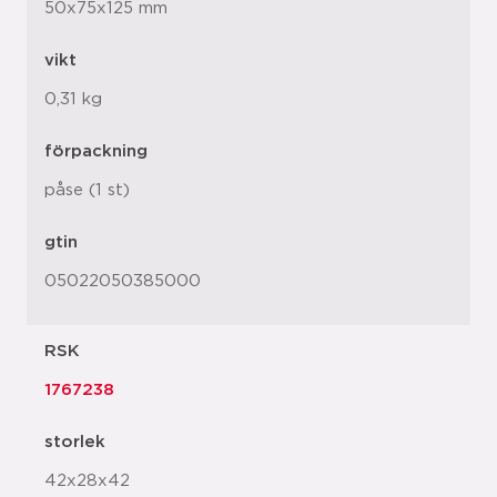
50x75x125 mm
vikt
0,31 kg
förpackning
påse (1 st)
gtin
05022050385000
RSK
1767238
storlek
42x28x42