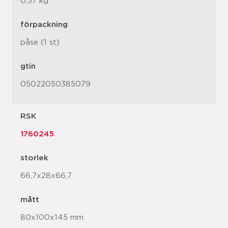
0,57 kg
förpackning
påse (1 st)
gtin
05022050385079
RSK
1760245
storlek
66,7x28x66,7
mått
80x100x145 mm