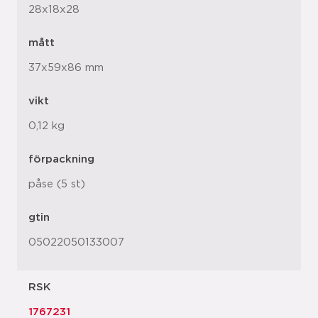
28x18x28
mått
37x59x86 mm
vikt
0,12 kg
förpackning
påse (5 st)
gtin
05022050133007
RSK
1767231