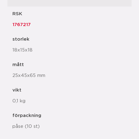
RSK
1767217
storlek
18x15x18
mått
25x45x65 mm
vikt
0,1 kg
förpackning
påse (10 st)