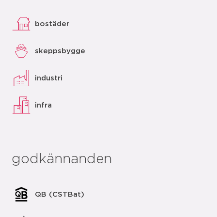
bostäder
skeppsbygge
industri
infra
godkännanden
QB (CSTBat)