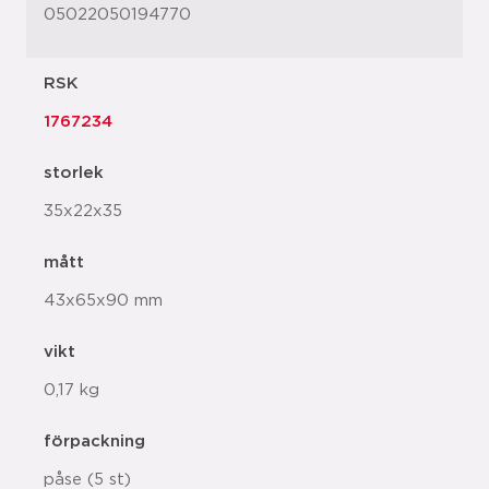
05022050194770
RSK
1767234
storlek
35x22x35
mått
43x65x90 mm
vikt
0,17 kg
förpackning
påse (5 st)