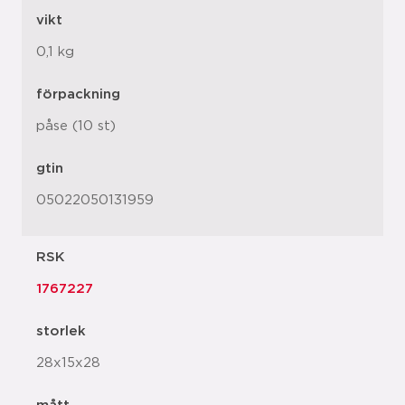
vikt
0,1 kg
förpackning
påse (10 st)
gtin
05022050131959
RSK
1767227
storlek
28x15x28