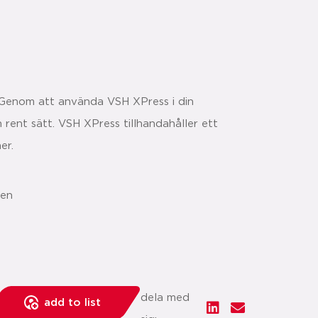
 Genom att använda VSH XPress i din
h rent sätt. VSH XPress tillhandahåller ett
er.
gen
dela med
add to list