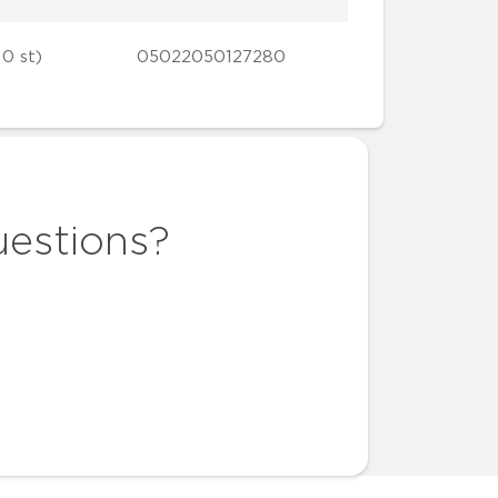
10 st)
05022050127280
uestions?