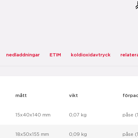
nedladdningar
ETIM
koldioxidavtryck
relater
mått
vikt
förpa
15x40x140 mm
0,07 kg
påse (
18x50x155 mm
0,09 kg
påse (