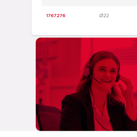
1767276
Ø22