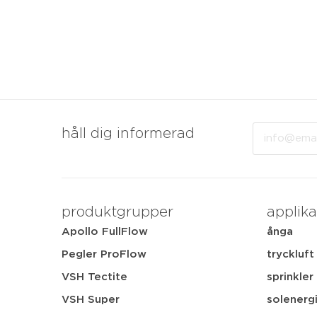
Email
håll dig informerad
produktgrupper
applika
Apollo FullFlow
ånga
Pegler ProFlow
tryckluft
VSH Tectite
sprinkler
VSH Super
solenerg