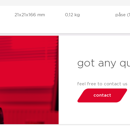
21x21x166 mm
0,12 kg
påse (
got any q
feel free to contact us
contact