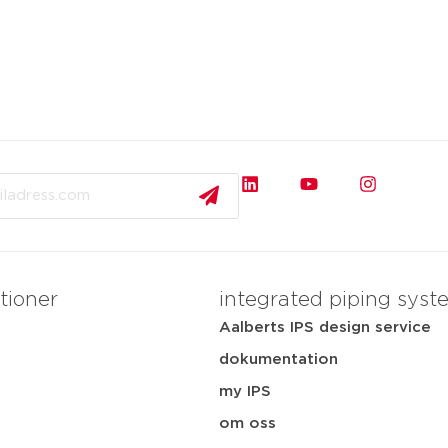
tioner
integrated piping syst
Aalberts IPS design service
dokumentation
my IPS
i
om oss