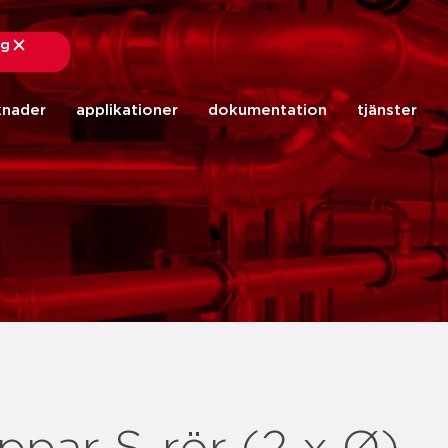
ng
stäng
knader
applikationer
dokumentation
tjänster