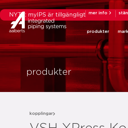
mer info
stä
NYTT: myIPS är tillgängligt
produkter
mar
produkter
kopplingar