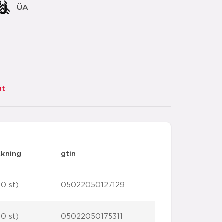
ÜA
at
ckning
gtin
10 st)
05022050127129
10 st)
05022050175311