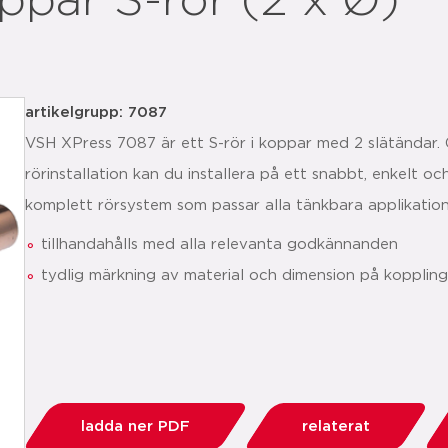
par S-rör (2 x Ø)
artikelgrupp: 7087
VSH XPress 7087 är ett S-rör i koppar med 2 slätändar.
rörinstallation kan du installera på ett snabbt, enkelt oc
komplett rörsystem som passar alla tänkbara applikation
tillhandahålls med alla relevanta godkännanden
tydlig märkning av material och dimension på kopplin
ladda ner PDF
relaterat