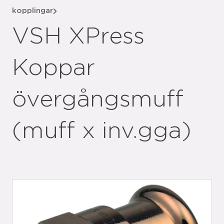
kopplingar
VSH XPress
Koppar
övergångsmuff
(muff x inv.gga)