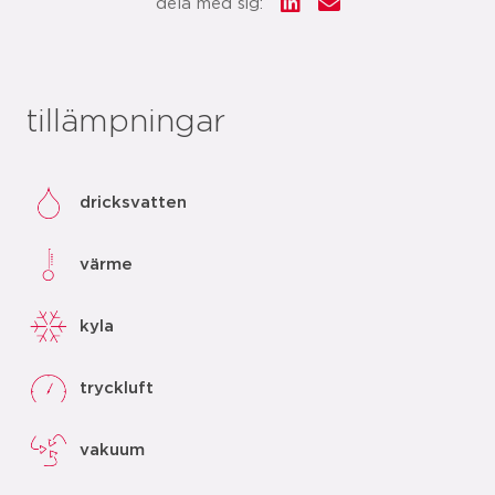
dela med sig:
tillämpningar
dricksvatten
värme
kyla
tryckluft
vakuum