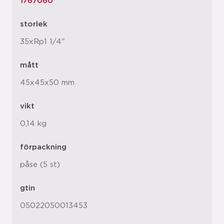
1767060
storlek
35xRp1 1/4"
mått
45x45x50 mm
vikt
0,14 kg
förpackning
påse (5 st)
gtin
05022050013453