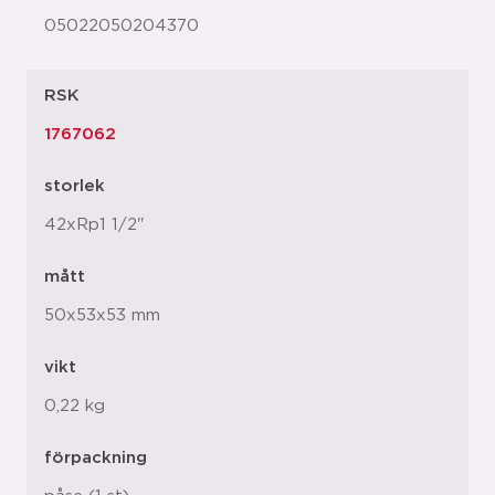
05022050204370
RSK
1767062
storlek
42xRp1 1/2"
mått
50x53x53 mm
vikt
0,22 kg
förpackning