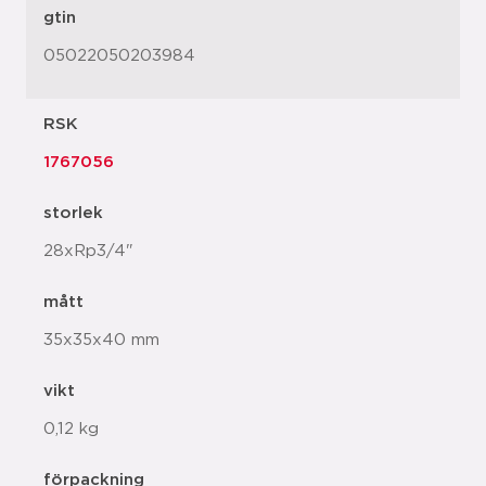
gtin
05022050203984
RSK
1767056
storlek
28xRp3/4"
mått
35x35x40 mm
vikt
0,12 kg
förpackning