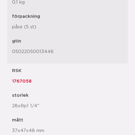
0,1 kg
förpackning
påse (5 st)
gtin
05022050013446
RSK
1767058
storlek
28xRp1 1/4"
mått
37x47x48 mm