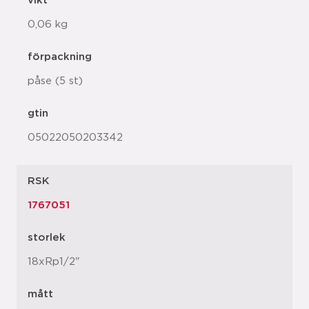
vikt
0,06 kg
förpackning
påse (5 st)
gtin
05022050203342
RSK
1767051
storlek
18xRp1/2"
mått