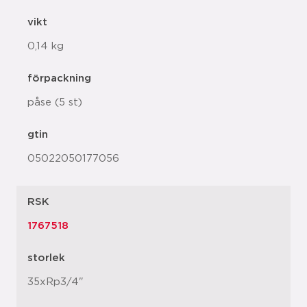
vikt
0,14 kg
förpackning
påse (5 st)
gtin
05022050177056
RSK
1767518
storlek
35xRp3/4"