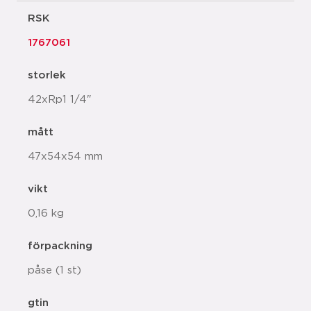
RSK
1767061
storlek
42xRp1 1/4"
mått
47x54x54 mm
vikt
0,16 kg
förpackning
påse (1 st)
gtin