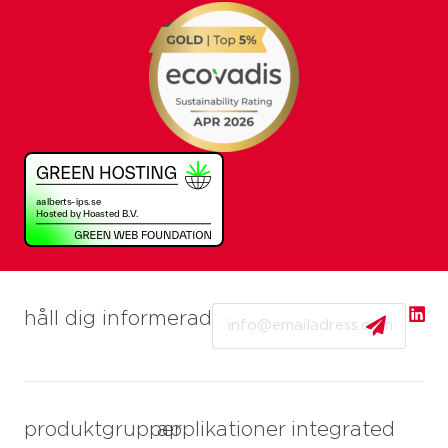
Email
håll dig informerad
produktgrupper
applikationer
integrated