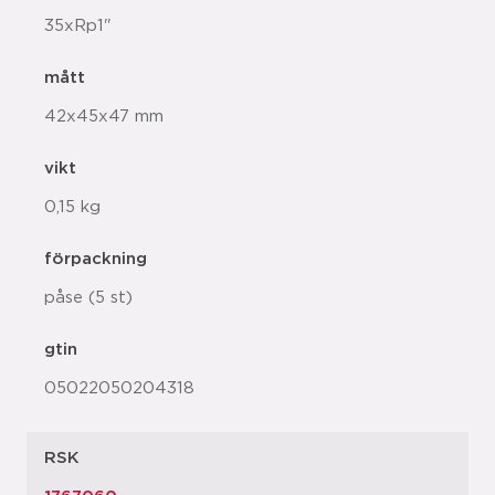
35xRp1"
mått
42x45x47 mm
vikt
0,15 kg
förpackning
påse (5 st)
gtin
05022050204318
RSK