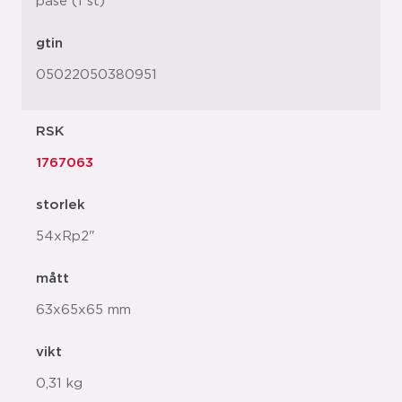
påse (1 st)
gtin
05022050380951
RSK
1767063
storlek
54xRp2"
mått
63x65x65 mm
vikt
0,31 kg