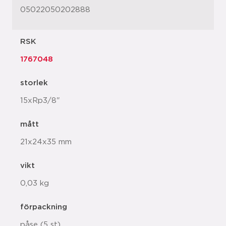
05022050202888
RSK
1767048
storlek
15xRp3/8"
mått
21x24x35 mm
vikt
0,03 kg
förpackning
påse (5 st)