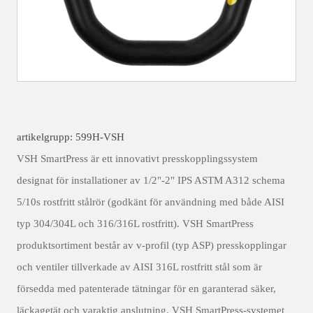
artikelgrupp: 599H-VSH
VSH SmartPress är ett innovativt presskopplingssystem
designat för installationer av 1/2"-2" IPS ASTM A312 schema
5/10s rostfritt stålrör (godkänt för användning med både AISI
typ 304/304L och 316/316L rostfritt). VSH SmartPress
produktsortiment består av v-profil (typ ASP) presskopplingar
och ventiler tillverkade av AISI 316L rostfritt stål som är
försedda med patenterade tätningar för en garanterad säker,
läckagetät och varaktig anslutning. VSH SmartPress-systemet