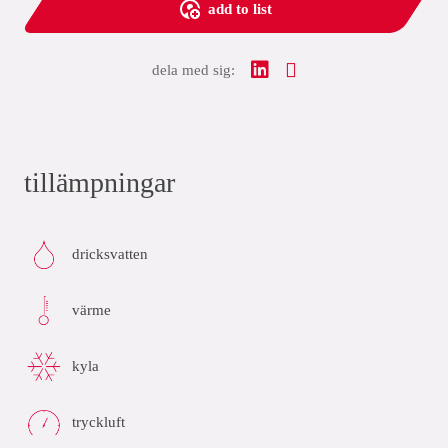
add to list
dela med sig:
tillämpningar
dricksvatten
värme
kyla
tryckluft