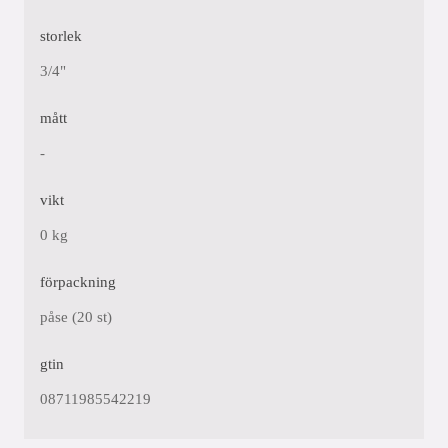
storlek
3/4"
mått
-
vikt
0 kg
förpackning
påse (20 st)
gtin
08711985542219