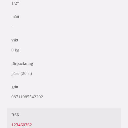
1/2"
mått
-
vikt
0 kg
förpackning
påse (20 st)
gtin
08711985542202
RSK
123460362