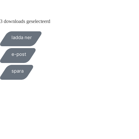
3 downloads geselecteerd
ladda ner
e-post
spara