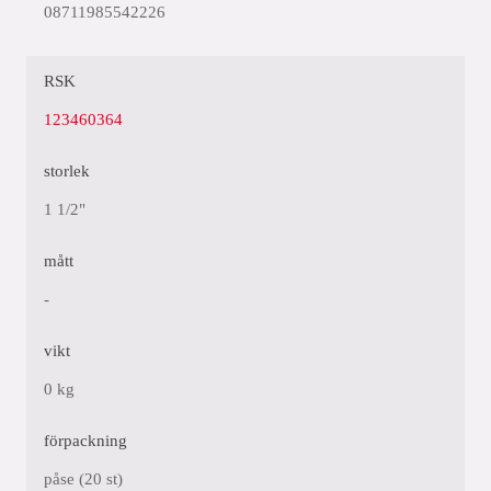
08711985542226
RSK
123460364
storlek
1 1/2"
mått
-
vikt
0 kg
förpackning
påse (20 st)