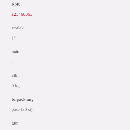
RSK
123460363
storlek
1"
mått
-
vikt
0 kg
förpackning
påse (20 st)
gtin