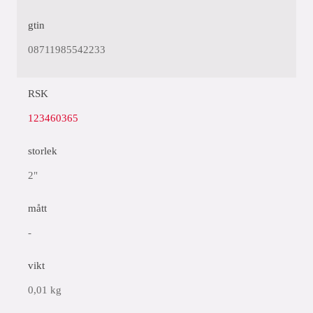
gtin
08711985542233
RSK
123460365
storlek
2"
mått
-
vikt
0,01 kg