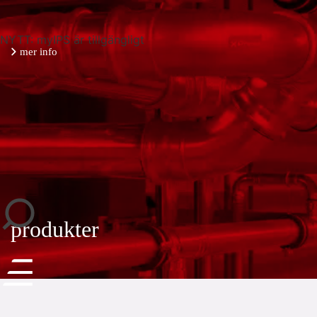
NYTT: myIPS är tillgängligt
mer info
stäng
produkter