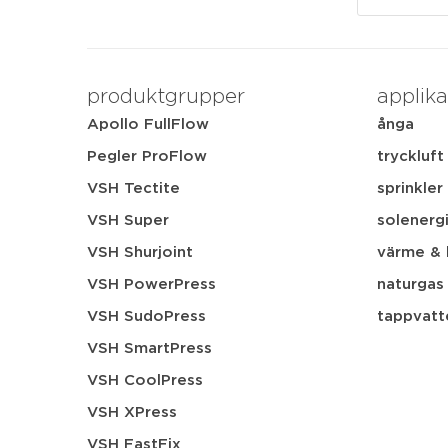
produktgrupper
applika
Apollo FullFlow
ånga
Pegler ProFlow
tryckluft
VSH Tectite
sprinkler
VSH Super
solenerg
VSH Shurjoint
värme & 
VSH PowerPress
naturgas
VSH SudoPress
tappvatt
VSH SmartPress
VSH CoolPress
VSH XPress
VSH FastFix