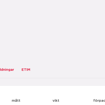
ddningar
ETIM
mått
vikt
förpa