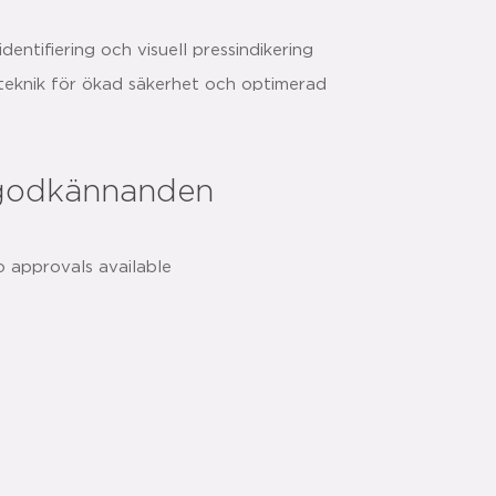
entifiering och visuell pressindikering
eknik för ökad säkerhet och optimerad
r
godkännanden
dela med sig:
o approvals available