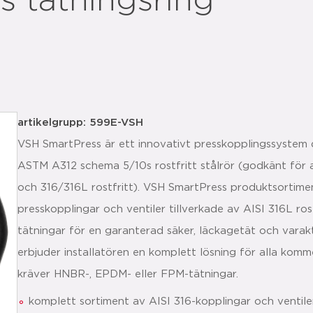
 tätningsring
artikelgrupp: 599E-VSH
VSH SmartPress är ett innovativt presskopplingssystem de
ASTM A312 schema 5/10s rostfritt stålrör (godkänt fö
och 316/316L rostfritt). VSH SmartPress produktsortimen
presskopplingar och ventiler tillverkade av AISI 316L ro
tätningar för en garanterad säker, läckagetät och vara
erbjuder installatören en komplett lösning för alla komme
kräver HNBR-, EPDM- eller FPM-tätningar.
komplett sortiment av AISI 316-kopplingar och ventile