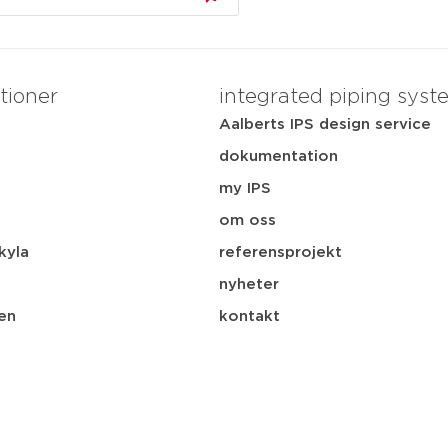
tioner
integrated piping syst
Aalberts IPS design service
dokumentation
my IPS
i
om oss
kyla
referensprojekt
nyheter
en
kontakt