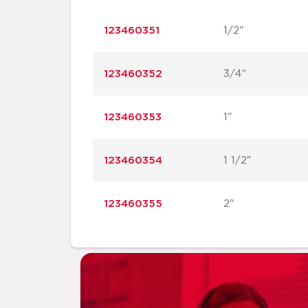
123460351
1/2"
123460352
3/4"
123460353
1"
123460354
1 1/2"
123460355
2"