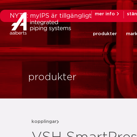
mer info
stä
NYTT: myIPS är tillgängligt
produkter
mar
produkter
kopplingar