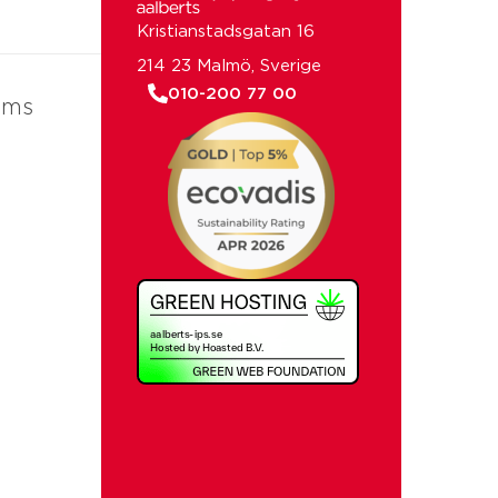
Kristianstadsgatan 16
214 23 Malmö, Sverige
010-200 77 00
ems