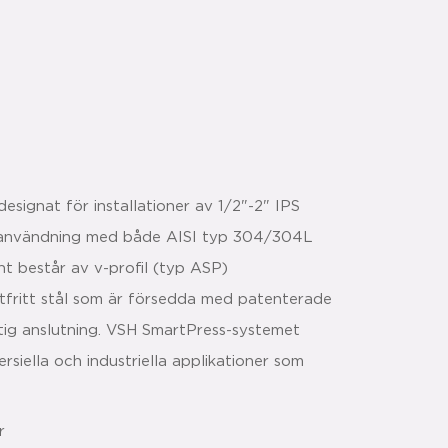
signat för installationer av 1/2"-2" IPS
r användning med både AISI typ 304/304L
t består av v-profil (typ ASP)
stfritt stål som är försedda med patenterade
ktig anslutning. VSH SmartPress-systemet
rsiella och industriella applikationer som
r