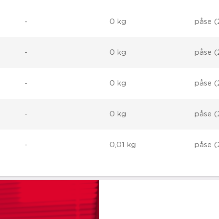
-
0 kg
påse (
-
0 kg
påse (
-
0 kg
påse (
-
0 kg
påse (
-
0,01 kg
påse (