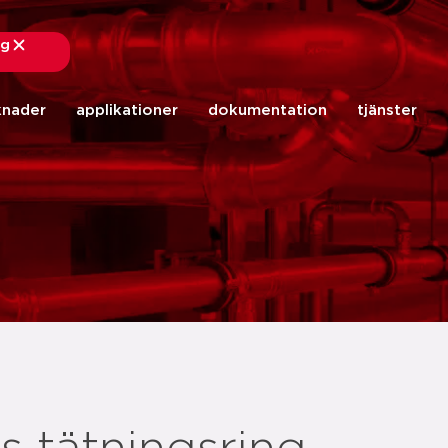
ng
stäng
knader
applikationer
dokumentation
tjänster