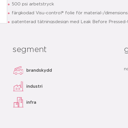
500 psi arbetstryck
färgkodad Visu-control® folie för material-/dimensionsid
patenterad tätningsdesign med Leak Before Pressed-t
installation
tydlig identifiering av tätningsmaterial och dimensione
segment
snabb installation tack vare förmarkerat insticksdjup
ladda ner PDF
add to list
n
brandskydd
industri
infra