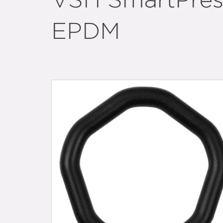
VSH SmartPress
EPDM