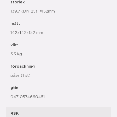
storlek
139,7 (DN125) l=152mm
mått
142x142x152 mm
vikt
3,3 kg
förpackning
påse (1 st)
gtin
04710574660451
RSK