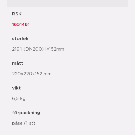
RSK
1651461
storlek
219,1 (DN200) l=152mm
mått
220x220x152 mm
vikt
6,5 kg
förpackning
påse (1 st)