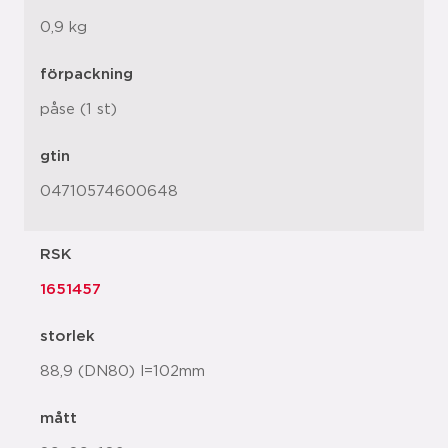
0,9 kg
förpackning
påse (1 st)
gtin
04710574600648
RSK
1651457
storlek
88,9 (DN80) l=102mm
mått