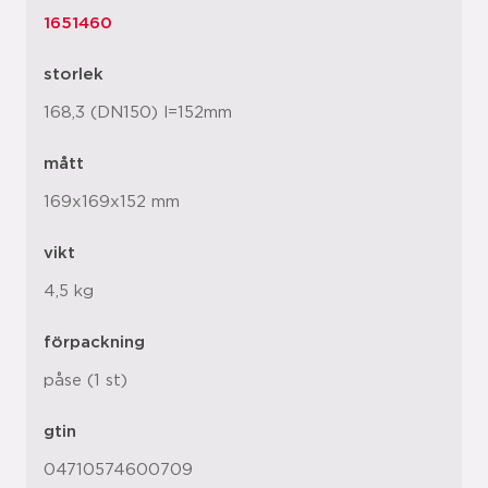
1651460
storlek
168,3 (DN150) l=152mm
mått
169x169x152 mm
vikt
4,5 kg
förpackning
påse (1 st)
gtin
04710574600709