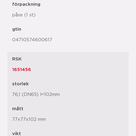
förpackning
påse (1 st)
gtin
04710574600617
RSK
1651456
storlek
76,1 (DN65) l=102mm
mått
77x77x102 mm
vikt