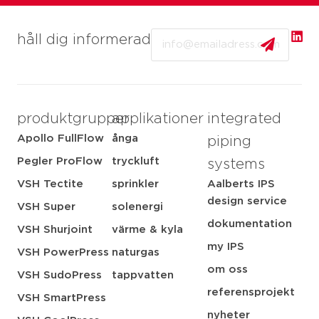
Email
håll dig informerad
produktgrupper
applikationer
integrated
Apollo FullFlow
ånga
piping
Pegler ProFlow
tryckluft
systems
VSH Tectite
sprinkler
Aalberts IPS
design service
VSH Super
solenergi
dokumentation
VSH Shurjoint
värme & kyla
my IPS
VSH PowerPress
naturgas
om oss
VSH SudoPress
tappvatten
referensprojekt
VSH SmartPress
nyheter