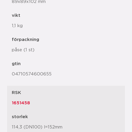
89x89x102 mm
vikt
1,1 kg
förpackning
påse (1 st)
gtin
04710574600655
RSK
1651458
storlek
114,3 (DN100) l=152mm