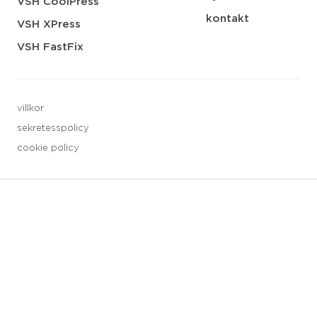
VSH CoolPress
kontakt
VSH XPress
VSH FastFix
villkor
sekretesspolicy
cookie policy
3 downloads geselecteerd
spara