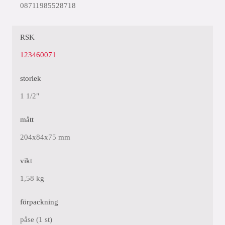
08711985528718
RSK
123460071
storlek
1 1/2"
mått
204x84x75 mm
vikt
1,58 kg
förpackning
påse (1 st)