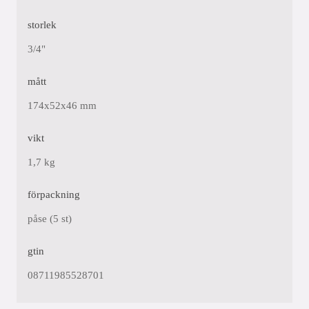
storlek
3/4"
mått
174x52x46 mm
vikt
1,7 kg
förpackning
påse (5 st)
gtin
08711985528701