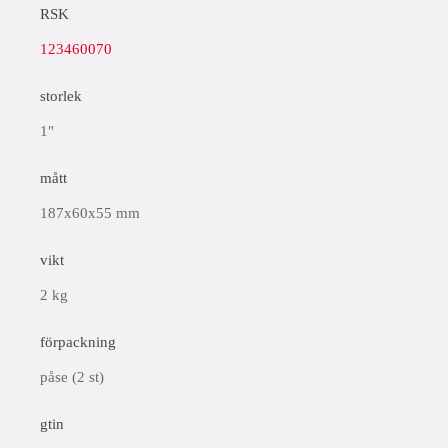
RSK
123460070
storlek
1"
mått
187x60x55 mm
vikt
2 kg
förpackning
påse (2 st)
gtin