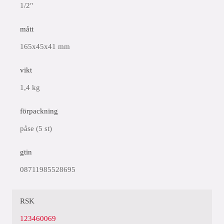
1/2"
mått
165x45x41 mm
vikt
1,4 kg
förpackning
påse (5 st)
gtin
08711985528695
RSK
123460069