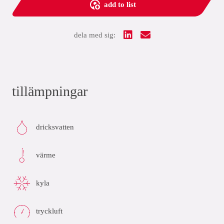
add to list
dela med sig:
tillämpningar
dricksvatten
värme
kyla
tryckluft