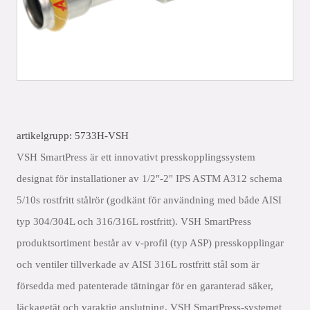
artikelgrupp: 5733H-VSH
VSH SmartPress är ett innovativt presskopplingssystem
designat för installationer av 1/2"-2" IPS ASTM A312 schema
5/10s rostfritt stålrör (godkänt för användning med både AISI
typ 304/304L och 316/316L rostfritt). VSH SmartPress
produktsortiment består av v-profil (typ ASP) presskopplingar
och ventiler tillverkade av AISI 316L rostfritt stål som är
försedda med patenterade tätningar för en garanterad säker,
läckagetät och varaktig anslutning. VSH SmartPress-systemet