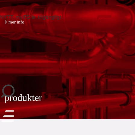
NYTT: myIPS är tillgängligt
mer info
stäng
produkter