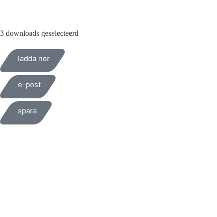
3 downloads geselecteerd
ladda ner
e-post
spara